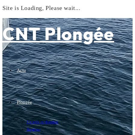
Site is Loading, Please wait...
Skip
to
CNT Plongée
content
Actu
Plongée
Plongée exploration
Baptême