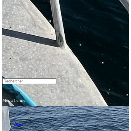
Liens
Toggle
website
Menu
Fermer
search
Actu