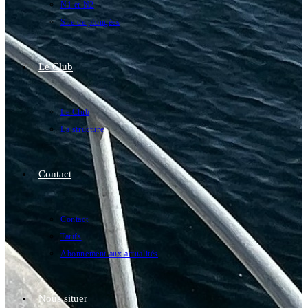
N1 et N2
Site de plongées
Le Club
Le Club
La structure
Contact
Contact
Tarifs
Abonnement aux actualités
Nous situer