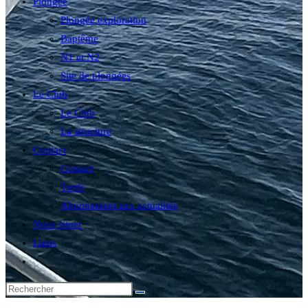
Plongée
Plongée exploration
Baptême
N1 et N2
Site de plongées
Le Club
Le Club
La structure
Contact
Contact
Tarifs
Abonnement aux actualités
Nous situer
Liens
Toggle
website
search