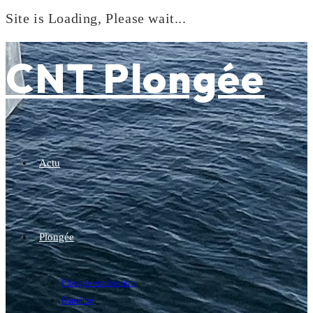
Site is Loading, Please wait...
Skip
to
CNT Plongée
content
Actu
Plongée
Plongée exploration
Baptême