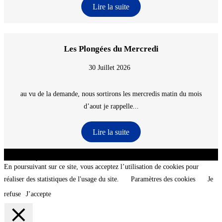
Lire la suite
Les Plongées du Mercredi
30 Juillet 2026
au vu de la demande, nous sortirons les mercredis matin du mois
d’aout je rappelle...
Lire la suite
CNT - Club Nautique de La Turballe - Section plongée sous-marine - Département 44
Loire-Atlantique - @2026 CNT
En poursuivant sur ce site, vous acceptez l’utilisation de cookies pour
réaliser des statistiques de l'usage du site.
Paramètres des cookies
Je
refuse
J’accepte