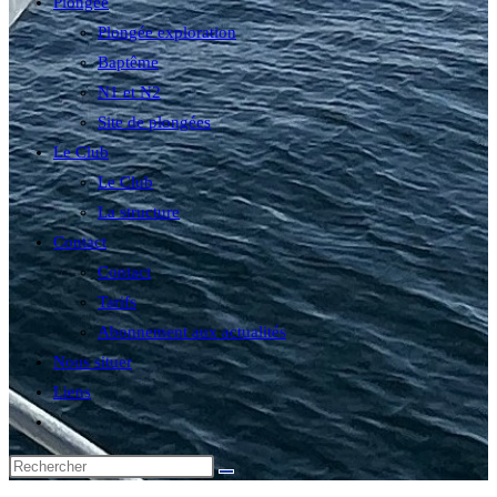
Plongée
Plongée exploration
Baptême
N1 et N2
Site de plongées
Le Club
Le Club
La structure
Contact
Contact
Tarifs
Abonnement aux actualités
Nous situer
Liens
Toggle
website
search