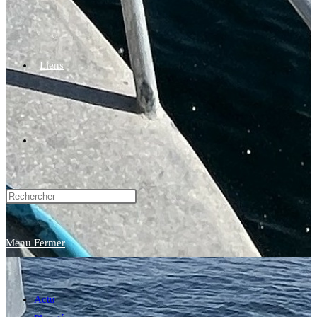
Liens
Toggle
website
Menu
Fermer
search
Actu