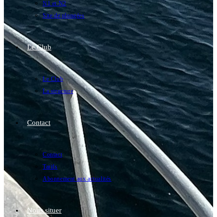
N1 et N2
Site de plongées
Le Club
Le Club
La structure
Contact
Contact
Tarifs
Abonnement aux actualités
Nous situer