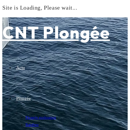
Site is Loading, Please wait...
Skip
to
CNT Plongée
content
Actu
Plongée
Plongée exploration
Baptême