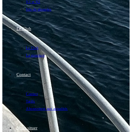
N1 et N2
Site de plongées
Le Club
Le Club
La structure
Contact
Contact
Tarifs
Abonnement aux actualités
Nous situer