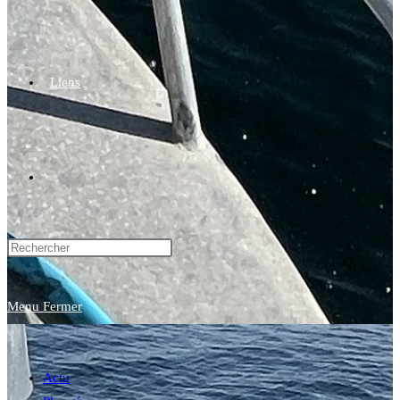
Liens
Toggle
website
Menu
Fermer
search
Actu