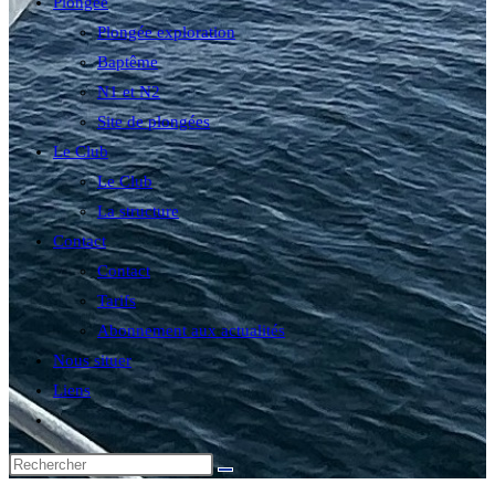
Plongée
Plongée exploration
Baptême
N1 et N2
Site de plongées
Le Club
Le Club
La structure
Contact
Contact
Tarifs
Abonnement aux actualités
Nous situer
Liens
Toggle
website
search