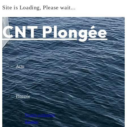
Site is Loading, Please wait...
Skip
to
CNT Plongée
content
Actu
Plongée
Plongée exploration
Baptême