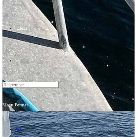
Liens
Toggle
website
Menu
Fermer
search
Actu