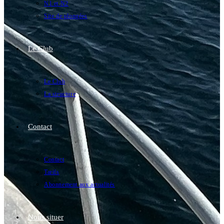
N1 et N2
Site de plongées
Le Club
Le Club
La structure
Contact
Contact
Tarifs
Abonnement aux actualités
Nous situer