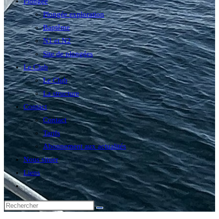
Plongée
Plongée exploration
Baptême
N1 et N2
Site de plongées
Le Club
Le Club
La structure
Contact
Contact
Tarifs
Abonnement aux actualités
Nous situer
Liens
Toggle
website
search