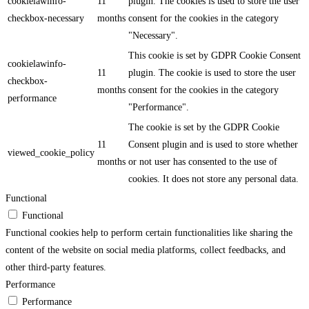
cookielawinfo-
11
plugin. The cookies is used to store the user
checkbox-necessary
months
consent for the cookies in the category
"Necessary".
This cookie is set by GDPR Cookie Consent
cookielawinfo-
11
plugin. The cookie is used to store the user
checkbox-
months
consent for the cookies in the category
performance
"Performance".
The cookie is set by the GDPR Cookie
11
Consent plugin and is used to store whether
viewed_cookie_policy
months
or not user has consented to the use of
cookies. It does not store any personal data.
Functional
Functional
Functional cookies help to perform certain functionalities like sharing the
content of the website on social media platforms, collect feedbacks, and
other third-party features.
Performance
Performance