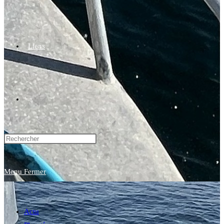
Liens
Toggle
website
Menu
Fermer
search
Actu