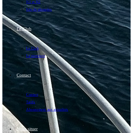
N1 et N2
Site de plongées
Le Club
Le Club
La structure
Contact
Contact
Tarifs
Abonnement aux actualités
Nous situer