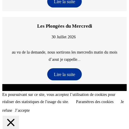
Lire la suite
Les Plongées du Mercredi
30 Juillet 2026
au vu de la demande, nous sortirons les mercredis matin du mois
d’aout je rappelle...
Lire la suite
CNT - Club Nautique de La Turballe - Section plongée sous-marine - Département 44
Loire-Atlantique - @2026 CNT
En poursuivant sur ce site, vous acceptez l’utilisation de cookies pour
réaliser des statistiques de l'usage du site.
Paramètres des cookies
Je
refuse
J’accepte