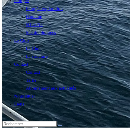
Plongée
Plongée exploration
Baptême
N1 et N2
Site de plongées
Le Club
Le Club
La structure
Contact
Contact
Tarifs
Abonnement aux actualités
Nous situer
Liens
Toggle
website
search