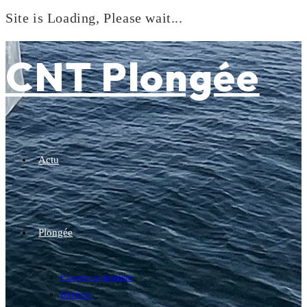
Site is Loading, Please wait...
Skip
to
CNT Plongée
content
Actu
Plongée
Plongée exploration
Baptême