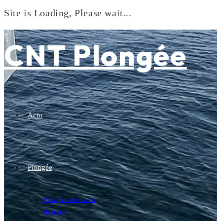
Site is Loading, Please wait...
Skip
to
CNT Plongée
content
Actu
Plongée
Plongée exploration
Baptême