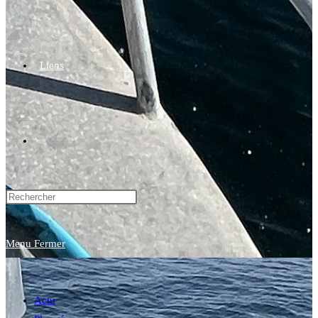
Liens
Toggle
website
Menu
Fermer
search
Actu