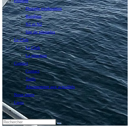
Plongée
Plongée exploration
Baptême
N1 et N2
Site de plongées
Le Club
Le Club
La structure
Contact
Contact
Tarifs
Abonnement aux actualités
Nous situer
Liens
Toggle
website
search