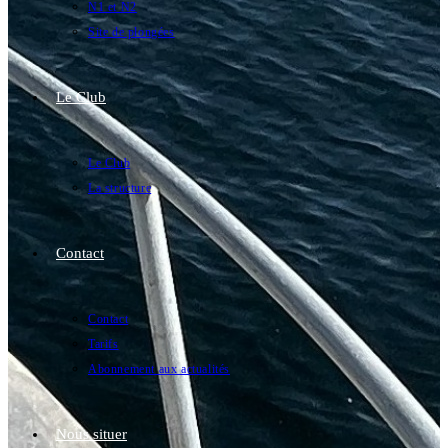
N1 et N2
Site de plongées
Le Club
Le Club
La structure
Contact
Contact
Tarifs
Abonnement aux actualités
Nous situer