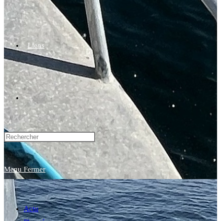
Liens
Toggle
website
Menu
Fermer
search
Actu