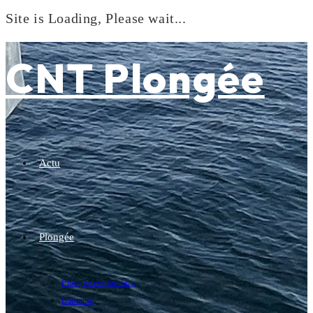
Site is Loading, Please wait...
Skip
to
CNT Plongée
content
Actu
Plongée
Plongée exploration
Baptême