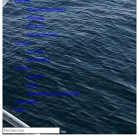
Plongée
Plongée exploration
Baptême
N1 et N2
Site de plongées
Le Club
Le Club
La structure
Contact
Contact
Tarifs
Abonnement aux actualités
Nous situer
Liens
Toggle
website
search