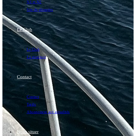
N1 et N2
Site de plongées
Le Club
Le Club
La structure
Contact
Contact
Tarifs
Abonnement aux actualités
Nous situer