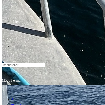
Liens
Toggle
website
Menu
Fermer
search
Actu