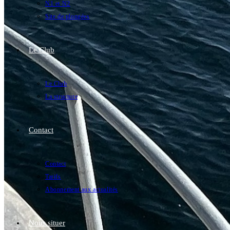
N1 et N2
Site de plongées
Le Club
Le Club
La structure
Contact
Contact
Tarifs
Abonnement aux actualités
Nous situer