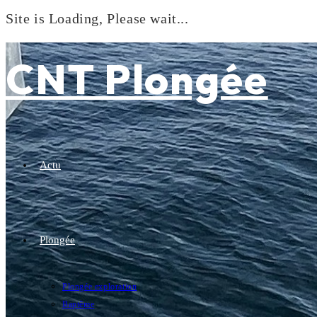
Site is Loading, Please wait...
Skip
to
CNT Plongée
content
Actu
Plongée
Plongée exploration
Baptême