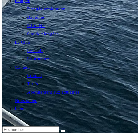
Plongée
Plongée exploration
Baptême
N1 et N2
Site de plongées
Le Club
Le Club
La structure
Contact
Contact
Tarifs
Abonnement aux actualités
Nous situer
Liens
Toggle
website
search