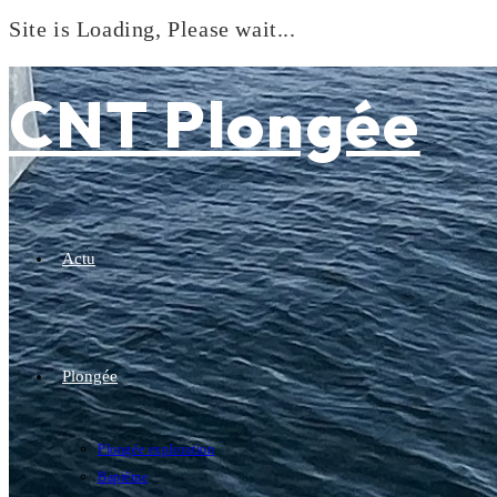
Site is Loading, Please wait...
Skip
to
CNT Plongée
content
Actu
Plongée
Plongée exploration
Baptême