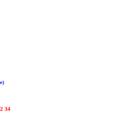
e)
22 34