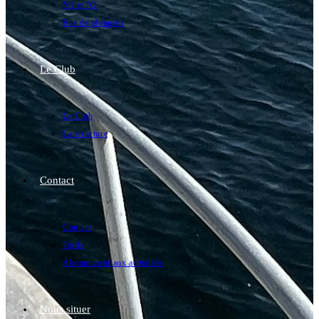
N1 et N2
Site de plongées
Le Club
Le Club
La structure
Contact
Contact
Tarifs
Abonnement aux actualités
Nous situer