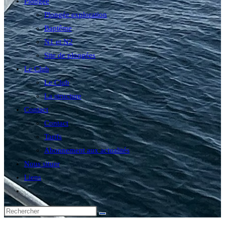
Plongée
Plongée exploration
Baptême
N1 et N2
Site de plongées
Le Club
Le Club
La structure
Contact
Contact
Tarifs
Abonnement aux actualités
Nous situer
Liens
Toggle
website
search