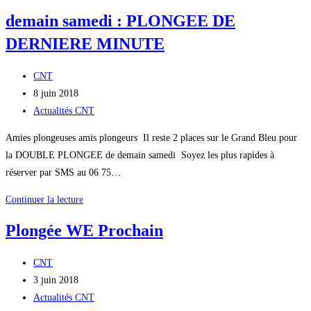
–
demain samedi : PLONGEE DE
Inscription
DERNIERE MINUTE
sur
le
Auteur/autrice
nouveau
CNT
de
Publication
site
8 juin 2018
la
publiée :
Post
Actualités CNT
publication :
category:
Amies plongeuses amis plongeurs Il reste 2 places sur le Grand Bleu pour
la DOUBLE PLONGEE de demain samedi Soyez les plus rapides à
réserver par SMS au 06 75…
demain
Continuer la lecture
samedi
Plongée WE Prochain
:
PLONGEE
Auteur/autrice
CNT
DE
de
Publication
3 juin 2018
DERNIERE
la
publiée :
Post
Actualités CNT
MINUTE