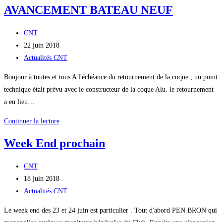
AVANCEMENT BATEAU NEUF
Auteur/autrice
CNT
de
Publication
22 juin 2018
la
publiée :
Post
Actualités CNT
publication :
category:
Bonjour à toutes et tous A l'échéance du retournement de la coque ; un point
technique était prévu avec le constructeur de la coque Alu. le retournement
a eu lieu…
AVANCEMENT
Continuer la lecture
BATEAU
Week End prochain
NEUF
Auteur/autrice
CNT
de
Publication
18 juin 2018
la
publiée :
Post
Actualités CNT
publication :
category:
Le week end des 23 et 24 juin est particulier . Tout d'abord PEN BRON qui