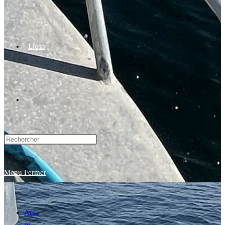
Liens
Toggle
website
Menu
Fermer
search
Actu