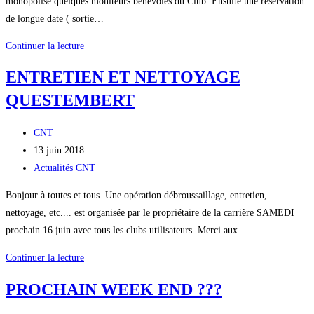
monopolise quelques moniteurs bénévoles du Club. Ensuite une réservation
de longue date ( sortie…
Week
Continuer la lecture
End
ENTRETIEN ET NETTOYAGE
prochain
QUESTEMBERT
Auteur/autrice
CNT
de
Publication
13 juin 2018
la
publiée :
Post
Actualités CNT
publication :
category:
Bonjour à toutes et tous Une opération débroussaillage, entretien,
nettoyage, etc.... est organisée par le propriétaire de la carrière SAMEDI
prochain 16 juin avec tous les clubs utilisateurs. Merci aux…
ENTRETIEN
Continuer la lecture
ET
PROCHAIN WEEK END ???
NETTOYAGE
QUESTEMBERT