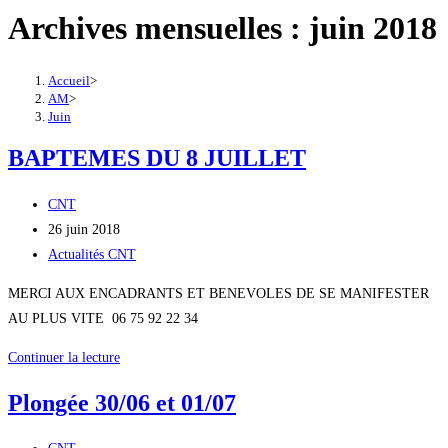
Archives mensuelles : juin 2018
Accueil
>
AM
>
Juin
BAPTEMES DU 8 JUILLET
Auteur/autrice
CNT
de
Publication
26 juin 2018
la
publiée :
Post
Actualités CNT
publication :
category:
MERCI AUX ENCADRANTS ET BENEVOLES DE SE MANIFESTER
AU PLUS VITE 06 75 92 22 34
BAPTEMES
Continuer la lecture
DU
Plongée 30/06 et 01/07
8
JUILLET
Auteur/autrice