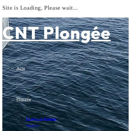
Site is Loading, Please wait...
Skip
to
CNT Plongée
content
Actu
Plongée
Plongée exploration
Baptême