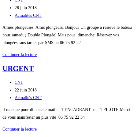
CNT
de
Publication
26 juin 2018
la
publiée :
Post
Actualités CNT
publication :
category:
Amies plongeuses, Amis plongeurs, Bonjour Un groupe a réservé le bateau
pour samedi ( Double Plongée) Mais pour dimanche: Réservez vos
plongées sans tarder par SMS au 06 75 92 22…
Plongée
Continuer la lecture
30/06
URGENT
et
01/07
Auteur/autrice
CNT
de
Publication
22 juin 2018
la
publiée :
Post
Actualités CNT
publication :
category:
il manque pour dimanche matin : 1 ENCADRANT ou 1 PILOTE Merci
de vous manifester au plus vite 06 75 92 22 34
URGENT
Continuer la lecture