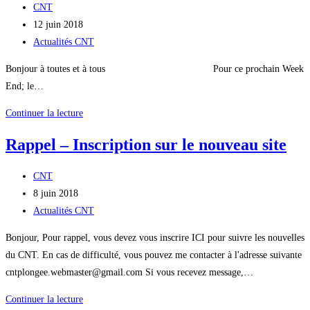
Auteur/autrice
CNT
de
Publication
12 juin 2018
la
publiée :
Post
Actualités CNT
publication :
category:
Bonjour à toutes et à tous Pour ce prochain Week
End; le…
PROCHAIN
Continuer la lecture
WEEK
Rappel – Inscription sur le nouveau site
END
???
Auteur/autrice
CNT
de
Publication
8 juin 2018
la
publiée :
Post
Actualités CNT
publication :
category:
Bonjour, Pour rappel, vous devez vous inscrire ICI pour suivre les nouvelles
du CNT. En cas de difficulté, vous pouvez me contacter à l'adresse suivante
cntplongee.webmaster@gmail.com Si vous recevez message,…
Rappel
Continuer la lecture