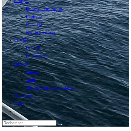
Plongée
Plongée exploration
Baptême
N1 et N2
Site de plongées
Le Club
Le Club
La structure
Contact
Contact
Tarifs
Abonnement aux actualités
Nous situer
Liens
Toggle
website
search