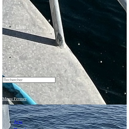
Liens
Toggle
website
Menu
Fermer
search
Actu