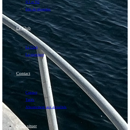
N1 et N2
Site de plongées
Le Club
Le Club
La structure
Contact
Contact
Tarifs
Abonnement aux actualités
Nous situer