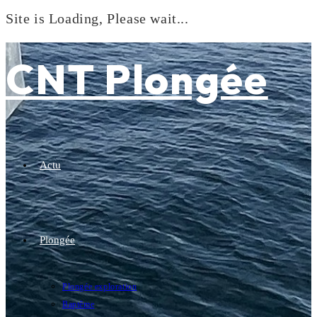
Site is Loading, Please wait...
Skip
to
CNT Plongée
content
Actu
Plongée
Plongée exploration
Baptême