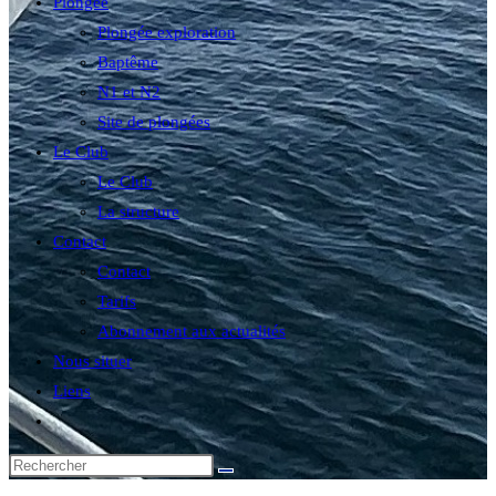
Plongée
Plongée exploration
Baptême
N1 et N2
Site de plongées
Le Club
Le Club
La structure
Contact
Contact
Tarifs
Abonnement aux actualités
Nous situer
Liens
Toggle
website
search