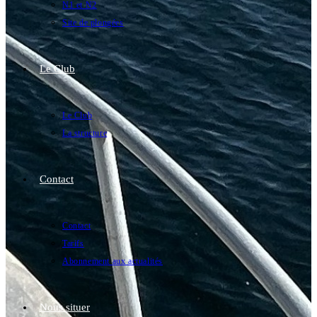
N1 et N2
Site de plongées
Le Club
Le Club
La structure
Contact
Contact
Tarifs
Abonnement aux actualités
Nous situer