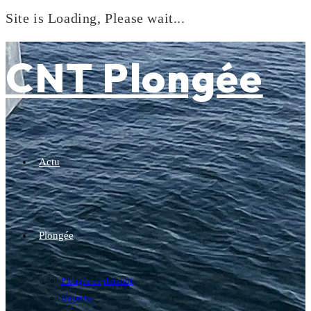
Site is Loading, Please wait...
Skip
to
CNT Plongée
content
Actu
Plongée
Plongée exploration
Baptême