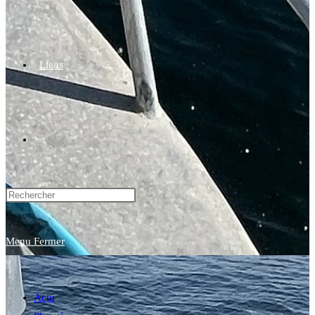
Liens
Toggle
website
Menu
Fermer
search
Actu