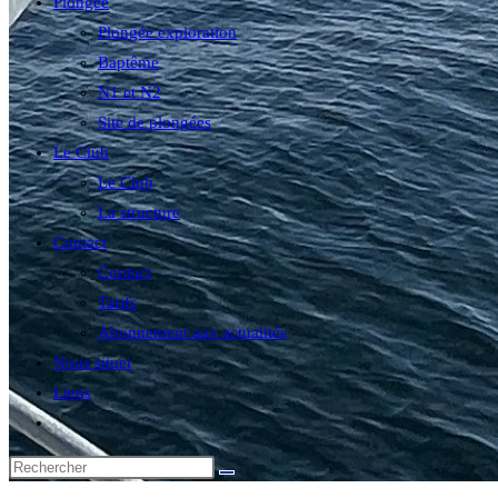
Plongée
Plongée exploration
Baptême
N1 et N2
Site de plongées
Le Club
Le Club
La structure
Contact
Contact
Tarifs
Abonnement aux actualités
Nous situer
Liens
Toggle
website
search