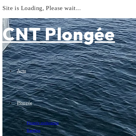
Site is Loading, Please wait...
Skip
to
CNT Plongée
content
Actu
Plongée
Plongée exploration
Baptême