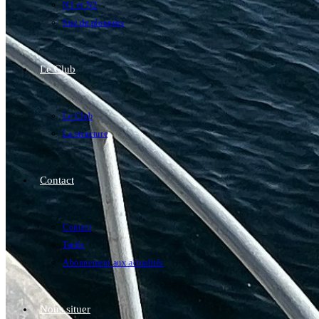
N1 et N2
Site de plongées
Le Club
Le Club
La structure
Contact
Contact
Tarifs
Abonnement aux actualités
Nous situer