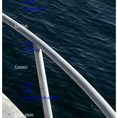
N1 et N2
Site de plongées
Le Club
Le Club
La structure
Contact
Contact
Tarifs
Abonnement aux actualités
Nous situer