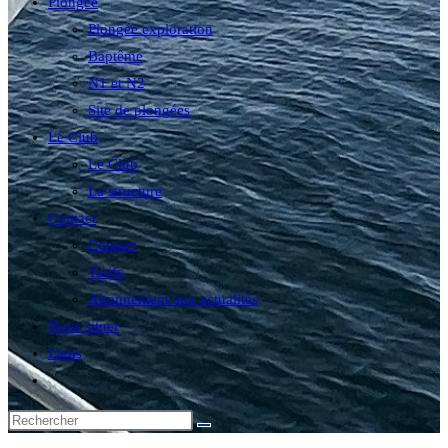
Plongée
Plongée exploration
Baptême
N1 et N2
Site de plongées
Le Club
Le Club
La structure
Contact
Contact
Tarifs
Abonnement aux actualités
Nous situer
Liens
Toggle
website
search