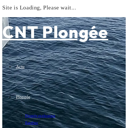
Site is Loading, Please wait...
Skip
to
CNT Plongée
content
Actu
Plongée
Plongée exploration
Baptême