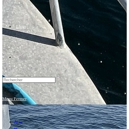
Liens
Toggle
website
Menu
Fermer
search
Actu