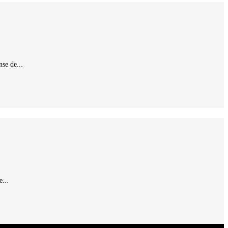
se de...
...