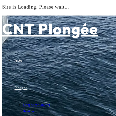
Site is Loading, Please wait...
Skip
to
CNT Plongée
content
Actu
Plongée
Plongée exploration
Baptême