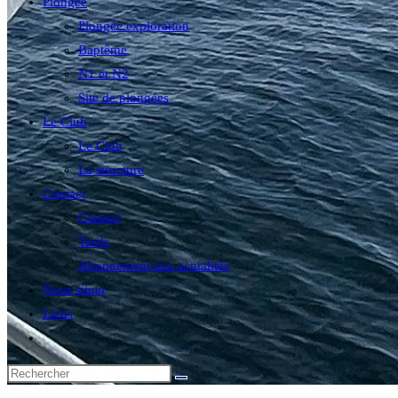
Plongée
Plongée exploration
Baptême
N1 et N2
Site de plongées
Le Club
Le Club
La structure
Contact
Contact
Tarifs
Abonnement aux actualités
Nous situer
Liens
Toggle
website
search