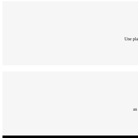
Une pla
au
CNT - Club Nautique de La Turballe - Section plongée sous-marine - Département 44 Loir