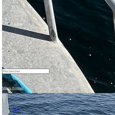
Liens
Toggle
website
Menu
Fermer
search
Actu