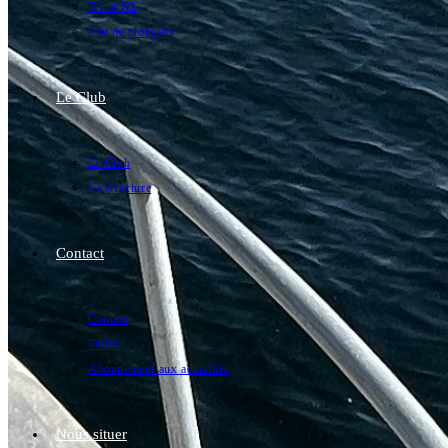
N1 et N2
Site de plongées
Le Club
Le Club
La structure
Contact
Contact
Tarifs
Abonnement aux actualités
Nous situer