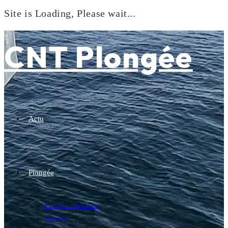
Site is Loading, Please wait...
Skip
to
CNT Plongée
content
Actu
Plongée
Plongée exploration
Baptême