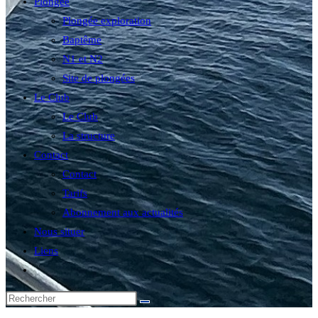
Plongée
Plongée exploration
Baptême
N1 et N2
Site de plongées
Le Club
Le Club
La structure
Contact
Contact
Tarifs
Abonnement aux actualités
Nous situer
Liens
Toggle
website
search