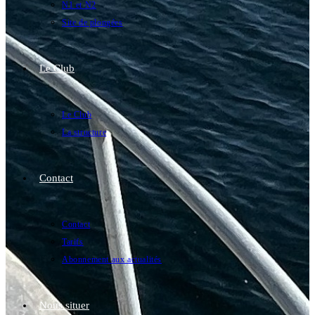
N1 et N2
Site de plongées
Le Club
Le Club
La structure
Contact
Contact
Tarifs
Abonnement aux actualités
Nous situer