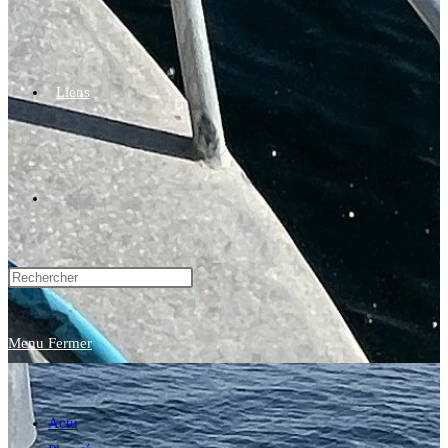
Liens
Toggle
website
Menu
Fermer
search
Actu