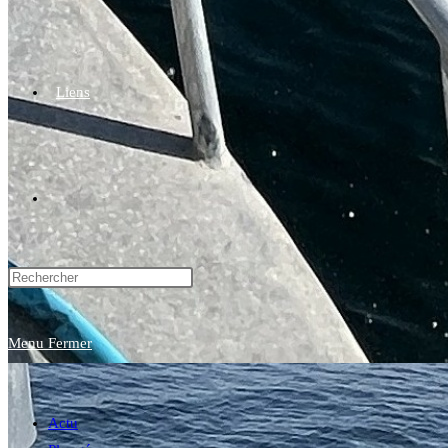
Liens
Toggle
website
Menu
Fermer
search
Actu