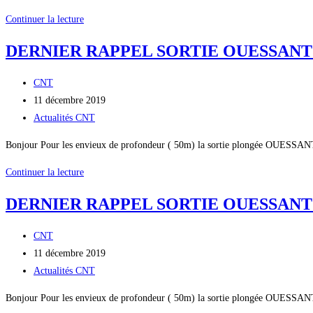
publication :
category:
DERNIER
Continuer la lecture
RAPPEL
DERNIER RAPPEL SORTIE OUESSANT :
SORTIE
OUESSANT
Auteur/autrice
CNT
:
de
Publication
11 décembre 2019
CONTACTER
la
publiée :
Post
Actualités CNT
ALAIN
publication :
category:
06
Bonjour Pour les envieux de profondeur ( 50m) la sortie plongée OUESSANT 
51
DERNIER
Continuer la lecture
82
RAPPEL
45
DERNIER RAPPEL SORTIE OUESSANT :
SORTIE
28
OUESSANT
AVANT
Auteur/autrice
CNT
:Contacter
JEUDI
de
Publication
11 décembre 2019
alain
SOIR
la
publiée :
Post
Actualités CNT
TREHIN
12
publication :
category:
AVANT
DECEMBRE
Bonjour Pour les envieux de profondeur ( 50m) la sortie plongée OUESSANT 
JEUDI