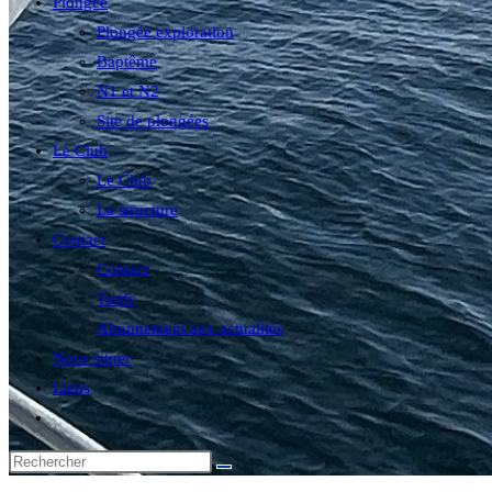
Plongée
Plongée exploration
Baptême
N1 et N2
Site de plongées
Le Club
Le Club
La structure
Contact
Contact
Tarifs
Abonnement aux actualités
Nous situer
Liens
Toggle
website
search