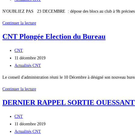
Janvier
publication :
category:
19h
N'OUBLIEZ PAS 23 DECEMBRE : dépose des blocs au club à 9h précises
RAPPEL
Continuer la lecture
TIV
CNT Plongée Election du Bureau
2020
Auteur/autrice
CNT
de
Publication
11 décembre 2019
la
publiée :
Post
Actualités CNT
publication :
category:
Le conseil d'administration réuni le 10 Décembre à désigné son nouveau burea
CNT
Continuer la lecture
Plongée
DERNIER RAPPEL SORTIE OUESSANT :
Election
du
Auteur/autrice
CNT
Bureau
de
Publication
11 décembre 2019
la
publiée :
Post
Actualités CNT