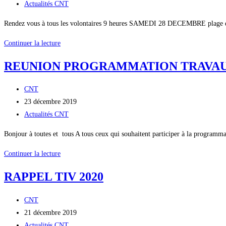
la
publiée :
Post
Actualités CNT
publication :
category:
Rendez vous à tous les volontaires 9 heures SAMEDI 28 DECEMBRE plage 
NETTOYAGE
Continuer la lecture
PLAGE
REUNION PROGRAMMATION TRAVAUX D
LA
TURBALLE
Auteur/autrice
CNT
de
Publication
23 décembre 2019
la
publiée :
Post
Actualités CNT
publication :
category:
Bonjour à toutes et tous A tous ceux qui souhaitent participer à la programma
REUNION
Continuer la lecture
PROGRAMMATION
RAPPEL TIV 2020
TRAVAUX
D’HIVER
Auteur/autrice
CNT
JEUDI
de
Publication
21 décembre 2019
9
la
publiée :
Post
Actualités CNT