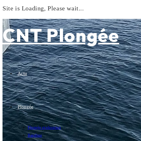
Site is Loading, Please wait...
Skip
to
CNT Plongée
content
Actu
Plongée
Plongée exploration
Baptême