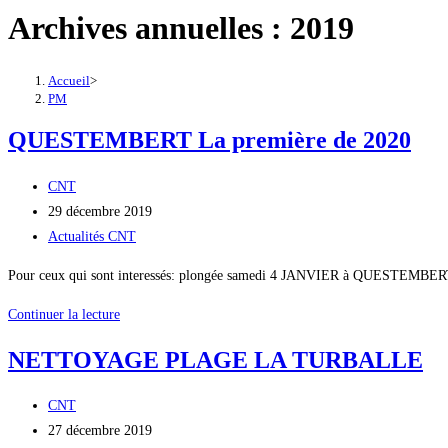
Archives annuelles : 2019
Accueil
>
PM
QUESTEMBERT La première de 2020
Auteur/autrice
CNT
de
Publication
29 décembre 2019
la
publiée :
Post
Actualités CNT
publication :
category:
Pour ceux qui sont interessés: plongée samedi 4 JANVIER à QUESTEMBERT M
QUESTEMBERT
Continuer la lecture
La
NETTOYAGE PLAGE LA TURBALLE
première
de
Auteur/autrice
CNT
2020
de
Publication
27 décembre 2019