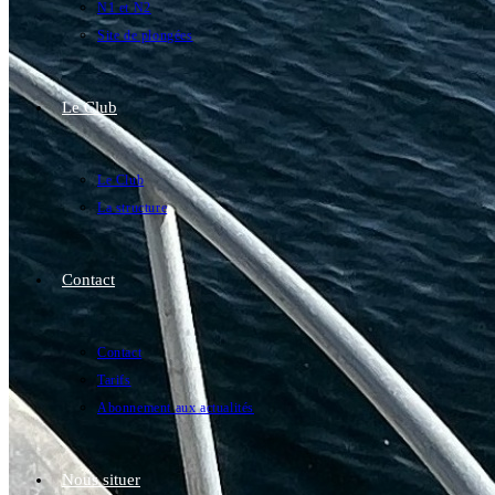
N1 et N2
Site de plongées
Le Club
Le Club
La structure
Contact
Contact
Tarifs
Abonnement aux actualités
Nous situer