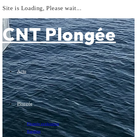
Site is Loading, Please wait...
Skip
to
CNT Plongée
content
Actu
Plongée
Plongée exploration
Baptême