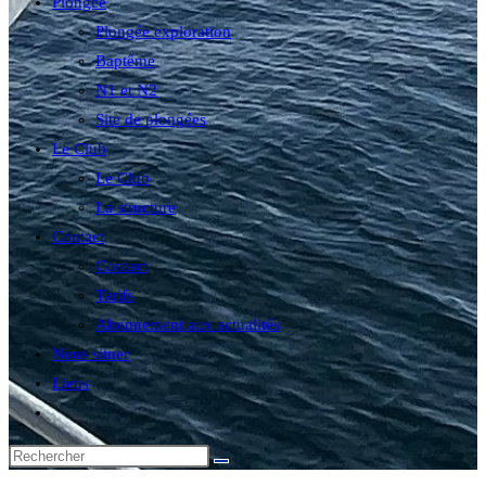
Plongée
Plongée exploration
Baptême
N1 et N2
Site de plongées
Le Club
Le Club
La structure
Contact
Contact
Tarifs
Abonnement aux actualités
Nous situer
Liens
Toggle
website
search