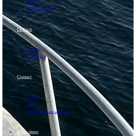
N1 et N2
Site de plongées
Le Club
Le Club
La structure
Contact
Contact
Tarifs
Abonnement aux actualités
Nous situer