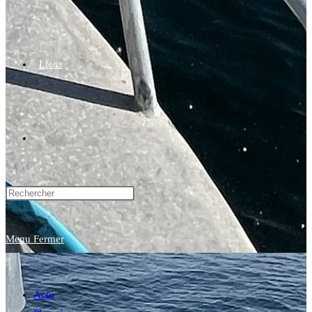
Liens
Toggle
website
Menu
Fermer
search
Actu