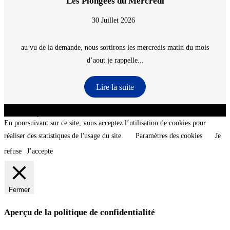
Les Plongées du Mercredi
30 Juillet 2026
au vu de la demande, nous sortirons les mercredis matin du mois
d’aout je rappelle...
Lire la suite
CNT - Club Nautique de La Turballe - Section plongée sous-marine - Département 44
Loire-Atlantique - @2026 CNT
En poursuivant sur ce site, vous acceptez l’utilisation de cookies pour
réaliser des statistiques de l'usage du site.
Paramètres des cookies
Je
refuse
J’accepte
Fermer
Aperçu de la politique de confidentialité