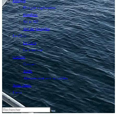
Plongée
Plongée exploration
Baptême
N1 et N2
Site de plongées
Le Club
Le Club
La structure
Contact
Contact
Tarifs
Abonnement aux actualités
Nous situer
Liens
Toggle
website
search