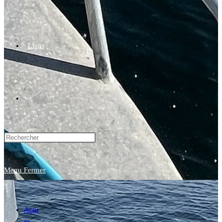
Liens
Toggle
website
Menu
Fermer
search
Actu