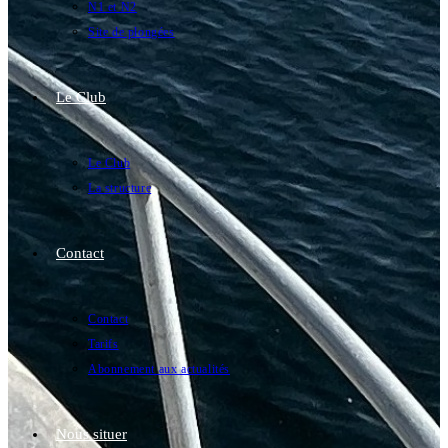
N1 et N2
Site de plongées
Le Club
Le Club
La structure
Contact
Contact
Tarifs
Abonnement aux actualités
Nous situer