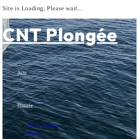
Site is Loading, Please wait...
Skip
to
CNT Plongée
content
Actu
Plongée
Plongée exploration
Baptême