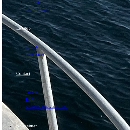
N1 et N2
Site de plongées
Le Club
Le Club
La structure
Contact
Contact
Tarifs
Abonnement aux actualités
Nous situer