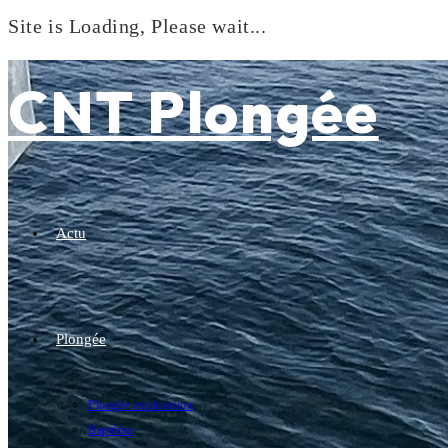
Site is Loading, Please wait...
Skip
to
CNT Plongée
content
Actu
Plongée
Plongée exploration
Baptême