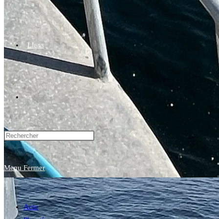
Liens
Toggle
website
Menu
Fermer
search
Actu