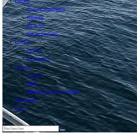
Plongée
Plongée exploration
Baptême
N1 et N2
Site de plongées
Le Club
Le Club
La structure
Contact
Contact
Tarifs
Abonnement aux actualités
Nous situer
Liens
Toggle
website
search