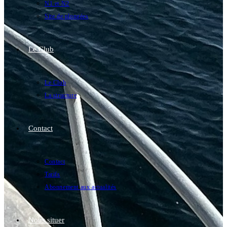
N1 et N2
Site de plongées
Le Club
Le Club
La structure
Contact
Contact
Tarifs
Abonnement aux actualités
Nous situer