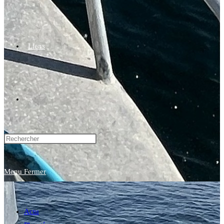
Liens
Toggle
website
Menu
Fermer
search
Actu