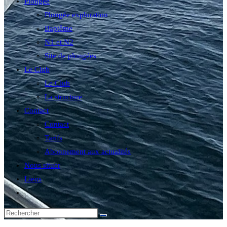
Plongée
Plongée exploration
Baptême
N1 et N2
Site de plongées
Le Club
Le Club
La structure
Contact
Contact
Tarifs
Abonnement aux actualités
Nous situer
Liens
Toggle
website
search