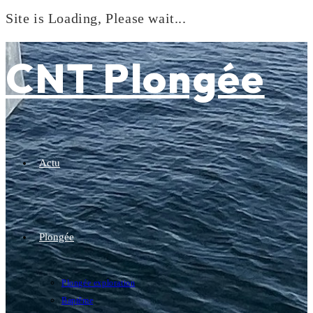
Site is Loading, Please wait...
Skip
to
CNT Plongée
content
Actu
Plongée
Plongée exploration
Baptême