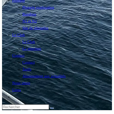
Plongée
Plongée exploration
Baptême
N1 et N2
Site de plongées
Le Club
Le Club
La structure
Contact
Contact
Tarifs
Abonnement aux actualités
Nous situer
Liens
Toggle
website
search