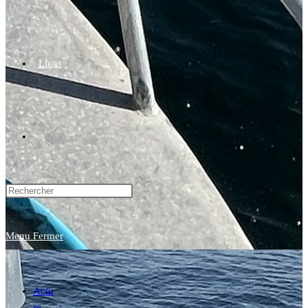
Liens
Toggle
website
Menu
Fermer
search
Actu