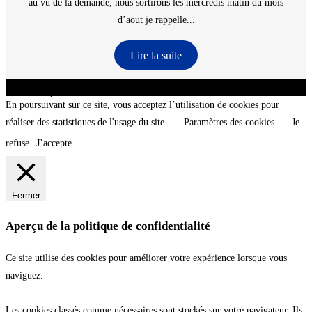
au vu de la demande, nous sortirons les mercredis matin du mois
d’aout je rappelle...
Lire la suite
CNT - Club Nautique de La Turballe - Section plongée sous-marine - Département 44
Loire-Atlantique - @2026 CNT
En poursuivant sur ce site, vous acceptez l’utilisation de cookies pour
réaliser des statistiques de l'usage du site.
Paramètres des cookies
Je
refuse
J’accepte
Fermer
Aperçu de la politique de confidentialité
Ce site utilise des cookies pour améliorer votre expérience lorsque vous
naviguez.
Les cookies classés comme nécessaires sont stockés sur votre navigateur. Ils