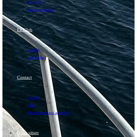
N1 et N2
Site de plongées
Le Club
Le Club
La structure
Contact
Contact
Tarifs
Abonnement aux actualités
Nous situer