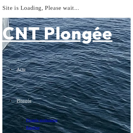
Site is Loading, Please wait...
Skip
to
CNT Plongée
content
Actu
Plongée
Plongée exploration
Baptême