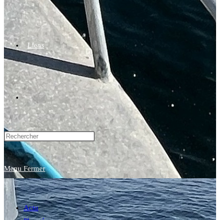
Liens
Toggle
website
Menu
Fermer
search
Actu