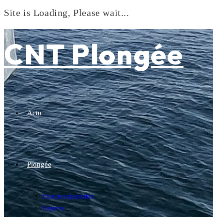
Site is Loading, Please wait...
Skip
to
CNT Plongée
content
Actu
Plongée
Plongée exploration
Baptême