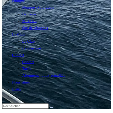
Plongée
Plongée exploration
Baptême
N1 et N2
Site de plongées
Le Club
Le Club
La structure
Contact
Contact
Tarifs
Abonnement aux actualités
Nous situer
Liens
Toggle
website
search