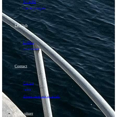
N1 et N2
Site de plongées
Le Club
Le Club
La structure
Contact
Contact
Tarifs
Abonnement aux actualités
Nous situer