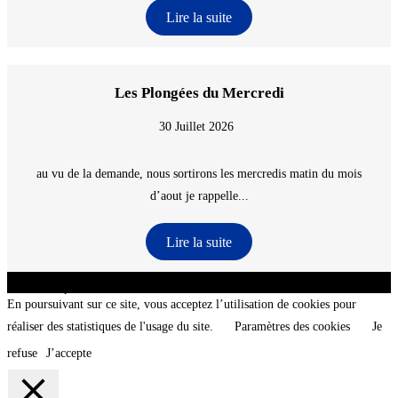
Lire la suite
Les Plongées du Mercredi
30 Juillet 2026
au vu de la demande, nous sortirons les mercredis matin du mois
d’aout je rappelle...
Lire la suite
CNT - Club Nautique de La Turballe - Section plongée sous-marine - Département 44
Loire-Atlantique - @2026 CNT
En poursuivant sur ce site, vous acceptez l’utilisation de cookies pour
réaliser des statistiques de l'usage du site.
Paramètres des cookies
Je
refuse
J’accepte