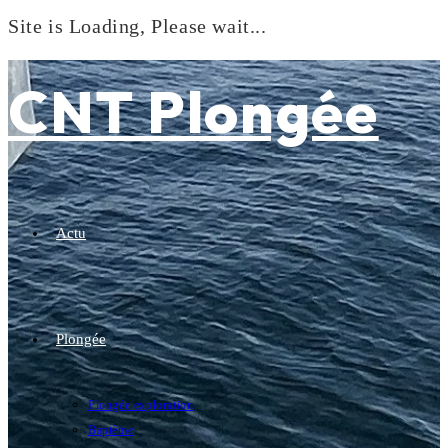
Site is Loading, Please wait...
Skip
to
CNT Plongée
content
Actu
Plongée
Plongée exploration
Baptême