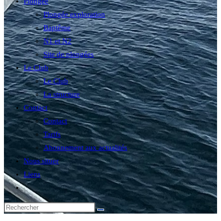
Plongée
Plongée exploration
Baptême
N1 et N2
Site de plongées
Le Club
Le Club
La structure
Contact
Contact
Tarifs
Abonnement aux actualités
Nous situer
Liens
Toggle
website
search