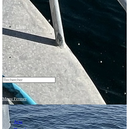
Liens
Toggle
website
Menu
Fermer
search
Actu