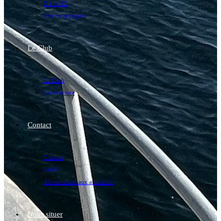
N1 et N2
Site de plongées
Le Club
Le Club
La structure
Contact
Contact
Tarifs
Abonnement aux actualités
Nous situer