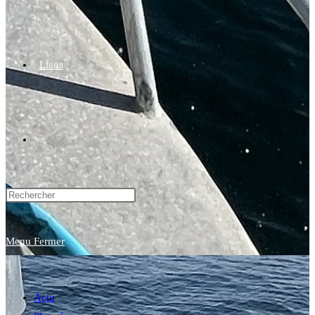
Liens
Toggle
website
Menu
Fermer
search
Actu