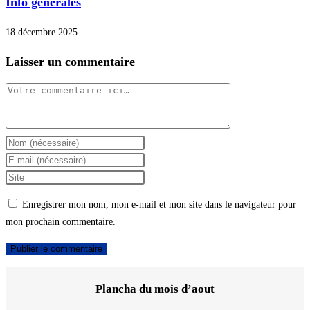
Info générales
18 décembre 2025
Laisser un commentaire
Comment
Enter
your
Enter
name
your
Saisir
or
email
l’URL
Enregistrer mon nom, mon e-mail et mon site dans le navigateur pour
username
address
de
mon prochain commentaire.
to
to
votre
comment
comment
site
(facultatif)
Plancha du mois d’aout