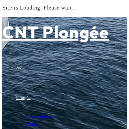
Site is Loading, Please wait...
Skip
to
CNT Plongée
content
Actu
Plongée
Plongée exploration
Baptême