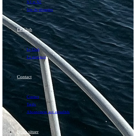
N1 et N2
Site de plongées
Le Club
Le Club
La structure
Contact
Contact
Tarifs
Abonnement aux actualités
Nous situer