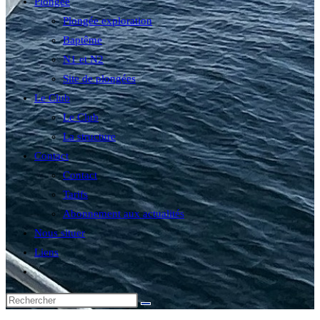
Plongée
Plongée exploration
Baptême
N1 et N2
Site de plongées
Le Club
Le Club
La structure
Contact
Contact
Tarifs
Abonnement aux actualités
Nous situer
Liens
Toggle
website
search