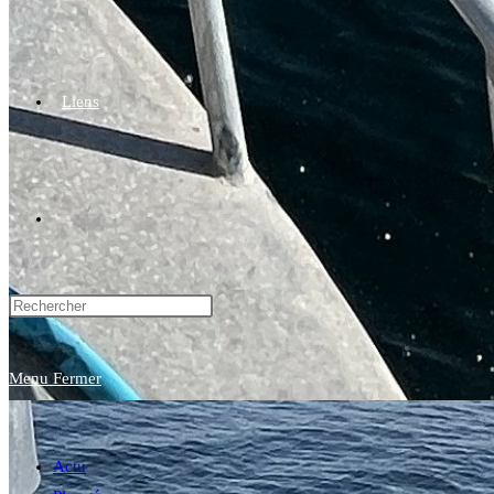
Liens
Toggle
website
Menu
Fermer
search
Actu