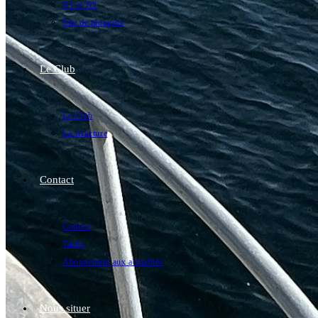
N1 et N2
Site de plongées
Le Club
Le Club
La structure
Contact
Contact
Tarifs
Abonnement aux actualités
Nous situer