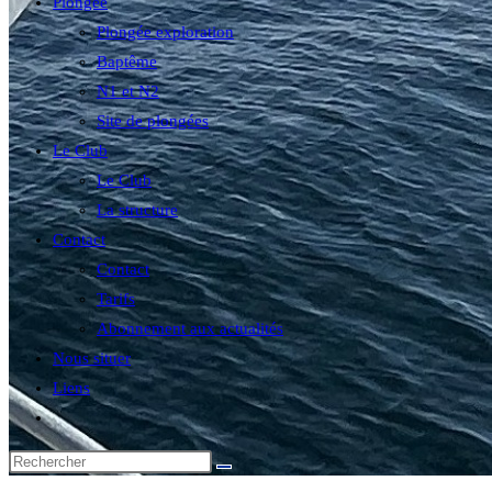
Plongée
Plongée exploration
Baptême
N1 et N2
Site de plongées
Le Club
Le Club
La structure
Contact
Contact
Tarifs
Abonnement aux actualités
Nous situer
Liens
Toggle
website
search