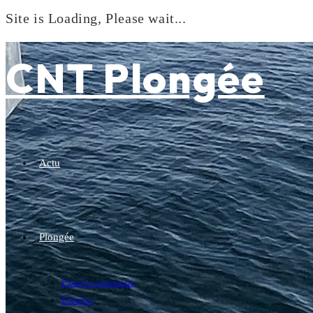
Site is Loading, Please wait...
Skip
to
CNT Plongée
content
Actu
Plongée
Plongée exploration
Baptême