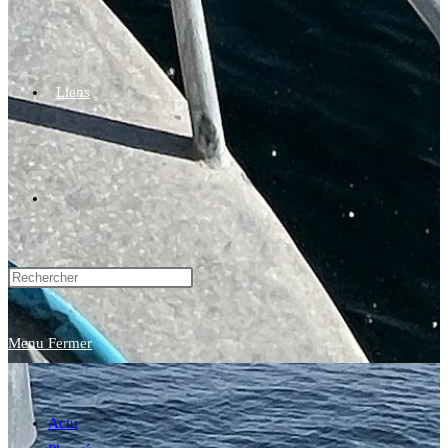
Liens
Toggle
website
Menu
Fermer
search
Actu