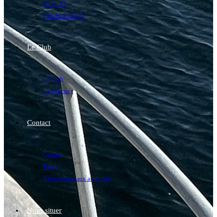
N1 et N2
Site de plongées
Le Club
Le Club
La structure
Contact
Contact
Tarifs
Abonnement aux actualités
Nous situer