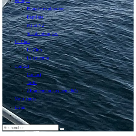
Plongée
Plongée exploration
Baptême
N1 et N2
Site de plongées
Le Club
Le Club
La structure
Contact
Contact
Tarifs
Abonnement aux actualités
Nous situer
Liens
Toggle
website
search