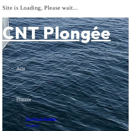
Site is Loading, Please wait...
Skip
to
CNT Plongée
content
Actu
Plongée
Plongée exploration
Baptême