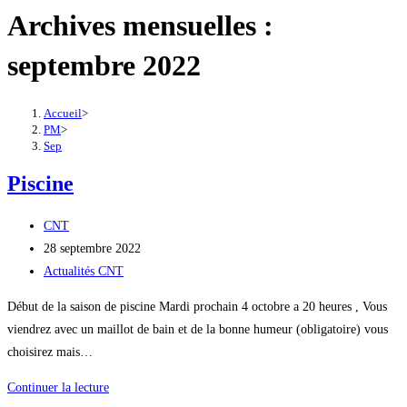
Archives mensuelles :
septembre 2022
Accueil
>
PM
>
Sep
Piscine
Auteur/autrice
CNT
de
Publication
28 septembre 2022
la
publiée :
Post
Actualités CNT
publication :
category:
Début de la saison de piscine Mardi prochain 4 octobre a 20 heures , Vous
viendrez avec un maillot de bain et de la bonne humeur (obligatoire) vous
choisirez mais…
Piscine
Continuer la lecture