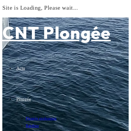
Site is Loading, Please wait...
Skip
to
CNT Plongée
content
Actu
Plongée
Plongée exploration
Baptême