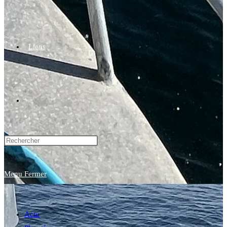
Liens
Toggle
website
Menu
Fermer
search
Actu