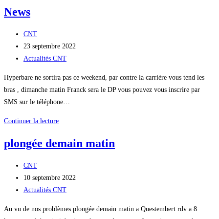
News
Auteur/autrice
CNT
de
Publication
23 septembre 2022
la
publiée :
Post
Actualités CNT
publication :
category:
Hyperbare ne sortira pas ce weekend, par contre la carrière vous tend les
bras , dimanche matin Franck sera le DP vous pouvez vous inscrire par
SMS sur le téléphone…
News
Continuer la lecture
plongée demain matin
Auteur/autrice
CNT
de
Publication
10 septembre 2022
la
publiée :
Post
Actualités CNT
publication :
category:
Au vu de nos problèmes plongée demain matin a Questembert rdv a 8