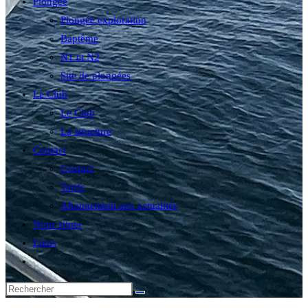
Plongée
Plongée exploration
Baptême
N1 et N2
Site de plongées
Le Club
Le Club
La structure
Contact
Contact
Tarifs
Abonnement aux actualités
Nous situer
Liens
Toggle
website
search