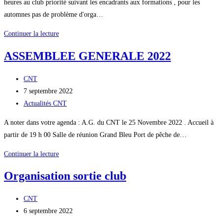
heures au club priorité suivant les encadrants aux formations , pour les
automnes pas de problème d'orga…
plongée
Continuer la lecture
demain
ASSEMBLEE GENERALE 2022
matin
Auteur/autrice
CNT
de
Publication
7 septembre 2022
la
publiée :
Post
Actualités CNT
publication :
category:
A noter dans votre agenda : A.G. du CNT le 25 Novembre 2022 . Accueil à
partir de 19 h 00 Salle de réunion Grand Bleu Port de pêche de…
ASSEMBLEE
Continuer la lecture
GENERALE
Organisation sortie club
2022
Auteur/autrice
CNT
de
Publication
6 septembre 2022