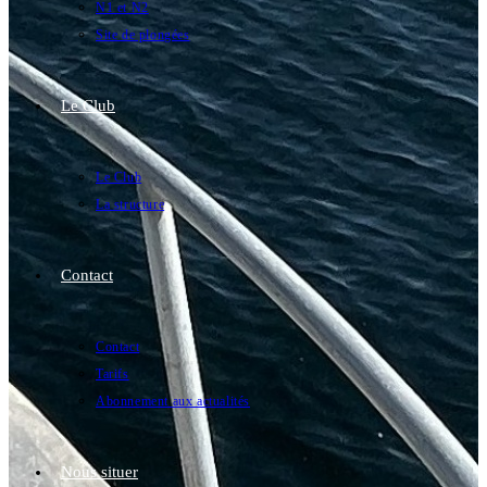
N1 et N2
Site de plongées
Le Club
Le Club
La structure
Contact
Contact
Tarifs
Abonnement aux actualités
Nous situer