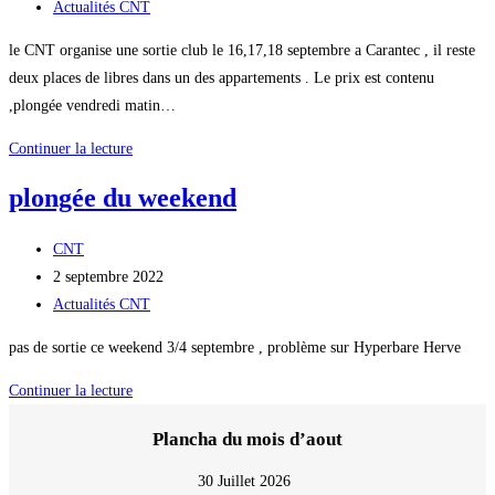
la
publiée :
Post
Actualités CNT
publication :
category:
le CNT organise une sortie club le 16,17,18 septembre a Carantec , il reste
deux places de libres dans un des appartements . Le prix est contenu
,plongée vendredi matin…
Organisation
Continuer la lecture
sortie
plongée du weekend
club
Auteur/autrice
CNT
de
Publication
2 septembre 2022
la
publiée :
Post
Actualités CNT
publication :
category:
pas de sortie ce weekend 3/4 septembre , problème sur Hyperbare Herve
plongée
Continuer la lecture
du
Plancha du mois d’aout
weekend
30 Juillet 2026