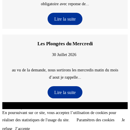
obligatoire avec reponse de...
Lire la suite
Les Plongées du Mercredi
30 Juillet 2026
au vu de la demande, nous sortirons les mercredis matin du mois
d’aout je rappelle...
Lire la suite
CNT - Club Nautique de La Turballe - Section plongée sous-marine - Département 44
Loire-Atlantique - @2026 CNT
En poursuivant sur ce site, vous acceptez l’utilisation de cookies pour
réaliser des statistiques de l'usage du site.
Paramètres des cookies
Je
refuse
J’accepte