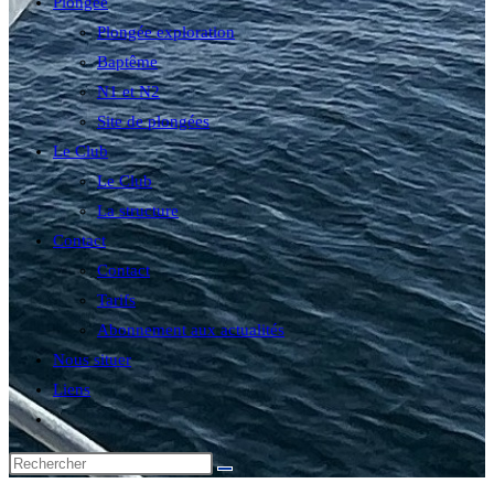
Plongée
Plongée exploration
Baptême
N1 et N2
Site de plongées
Le Club
Le Club
La structure
Contact
Contact
Tarifs
Abonnement aux actualités
Nous situer
Liens
Toggle
website
search