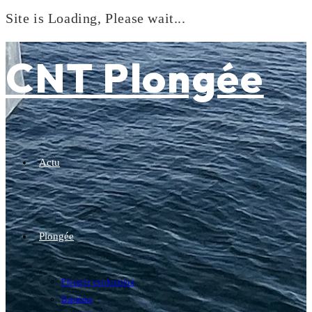
Site is Loading, Please wait...
Skip
to
CNT Plongée
content
Actu
Plongée
Plongée exploration
Baptême