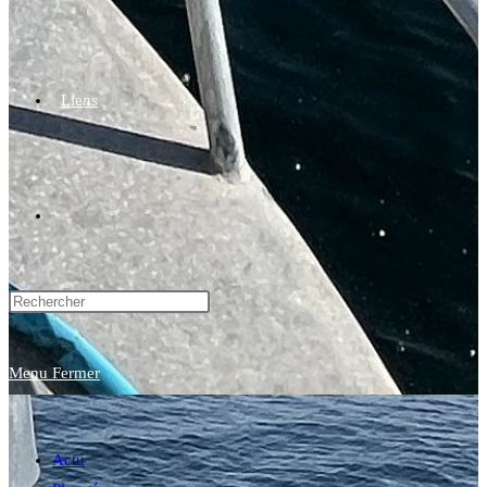
Liens
Toggle
website
Menu
Fermer
search
Actu