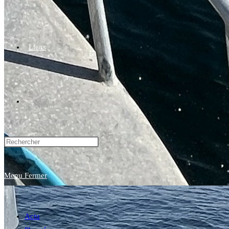
Liens
Toggle
website
Menu
Fermer
search
Actu