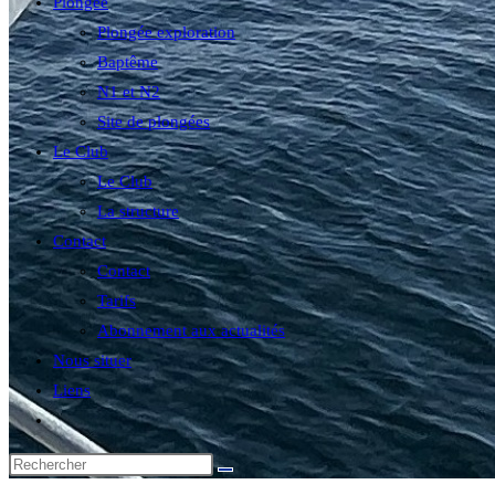
Plongée
Plongée exploration
Baptême
N1 et N2
Site de plongées
Le Club
Le Club
La structure
Contact
Contact
Tarifs
Abonnement aux actualités
Nous situer
Liens
Toggle
website
search