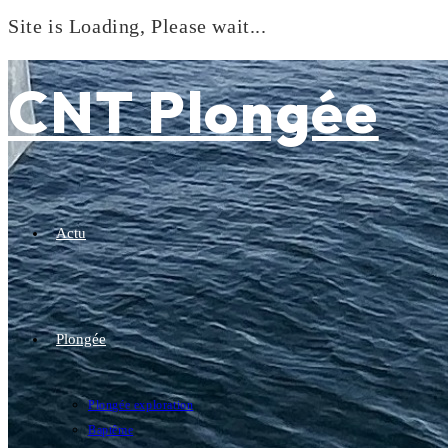
Site is Loading, Please wait...
Skip
to
CNT Plongée
content
Actu
Plongée
Plongée exploration
Baptême