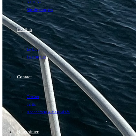
N1 et N2
Site de plongées
Le Club
Le Club
La structure
Contact
Contact
Tarifs
Abonnement aux actualités
Nous situer