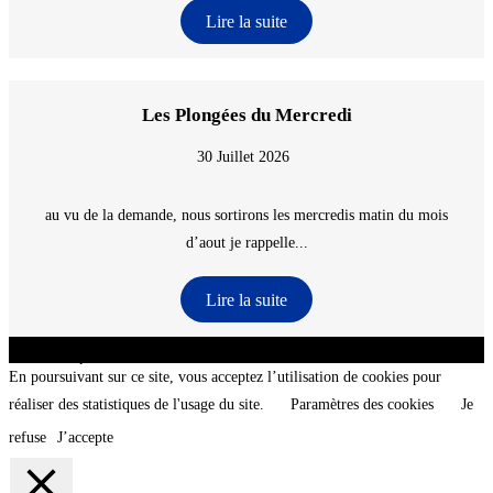
Lire la suite
Les Plongées du Mercredi
30 Juillet 2026
au vu de la demande, nous sortirons les mercredis matin du mois
d’aout je rappelle...
Lire la suite
CNT - Club Nautique de La Turballe - Section plongée sous-marine - Département 44
Loire-Atlantique - @2026 CNT
En poursuivant sur ce site, vous acceptez l’utilisation de cookies pour
réaliser des statistiques de l'usage du site.
Paramètres des cookies
Je
refuse
J’accepte