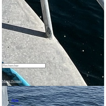
Liens
Toggle
website
Menu
Fermer
search
Actu