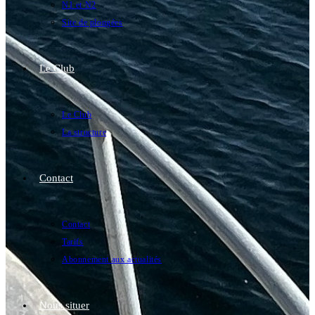
N1 et N2
Site de plongées
Le Club
Le Club
La structure
Contact
Contact
Tarifs
Abonnement aux actualités
Nous situer