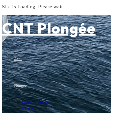
Site is Loading, Please wait...
Skip
to
CNT Plongée
content
Actu
Plongée
Plongée exploration
Baptême