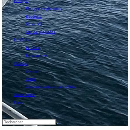
Plongée
Plongée exploration
Baptême
N1 et N2
Site de plongées
Le Club
Le Club
La structure
Contact
Contact
Tarifs
Abonnement aux actualités
Nous situer
Liens
Toggle
website
search