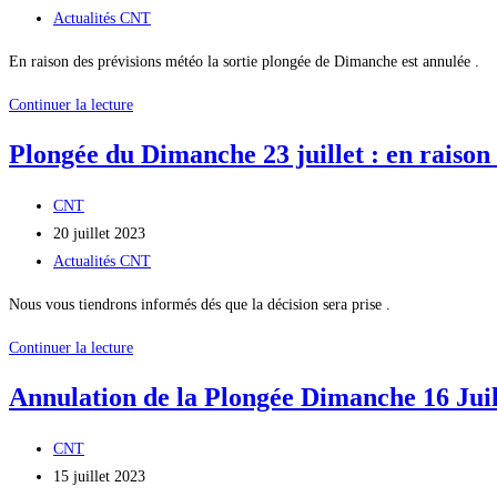
la
publiée :
Post
Actualités CNT
publication :
category:
En raison des prévisions météo la sortie plongée de Dimanche est annulée .
ANNULATION
Continuer la lecture
DE
Plongée du Dimanche 23 juillet : en raison 
LA
PLONGEE
Auteur/autrice
CNT
DU
de
Publication
20 juillet 2023
DIMANCHE
la
publiée :
Post
Actualités CNT
23
publication :
category:
Juillet
Nous vous tiendrons informés dés que la décision sera prise .
.
Plongée
Continuer la lecture
du
Annulation de la Plongée Dimanche 16 Juil
Dimanche
23
Auteur/autrice
CNT
juillet
de
Publication
15 juillet 2023
: