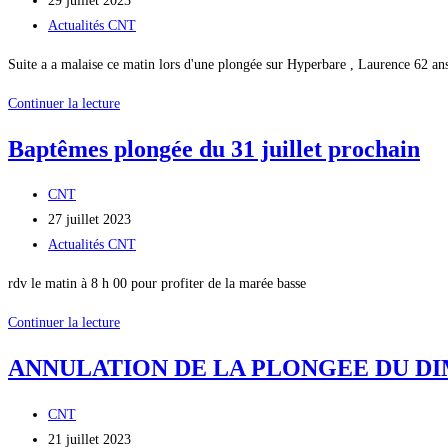
29 juillet 2023
conditions,
la
publiée :
Post
Actualités CNT
annulation
publication :
category:
des
Suite a a malaise ce matin lors d'une plongée sur Hyperbare , Laurence 62 an
sorties
Triste
Continuer la lecture
jusqu’a
nouvelle
jeudi
Baptêmes plongée du 31 juillet prochain
3
Aout
Auteur/autrice
CNT
prochain
de
Publication
27 juillet 2023
.
la
publiée :
Post
Actualités CNT
publication :
category:
rdv le matin à 8 h 00 pour profiter de la marée basse
Baptêmes
Continuer la lecture
plongée
ANNULATION DE LA PLONGEE DU DIMA
du
31
Auteur/autrice
CNT
juillet
de
Publication
21 juillet 2023
prochain