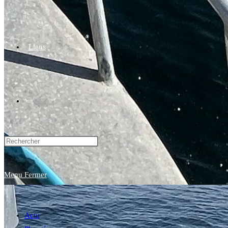
Liens
Toggle
website
Menu
Fermer
search
Actu