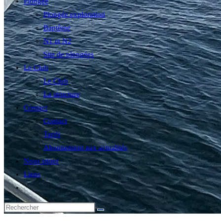
Plongée
Plongée exploration
Baptême
N1 et N2
Site de plongées
Le Club
Le Club
La structure
Contact
Contact
Tarifs
Abonnement aux actualités
Nous situer
Liens
Toggle
website
search