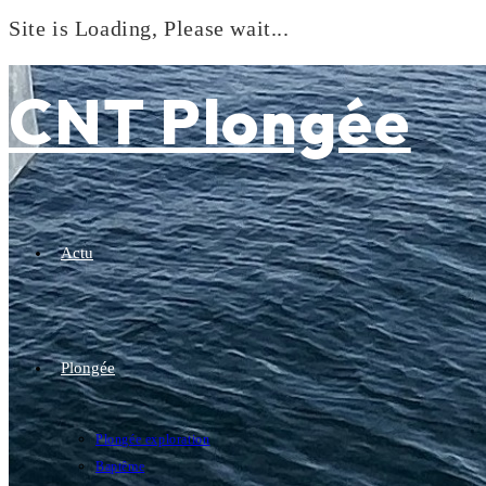
Site is Loading, Please wait...
Skip
to
CNT Plongée
content
Actu
Plongée
Plongée exploration
Baptême