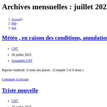
Archives mensuelles : juillet 20
Accueil
>
PM
>
Juil
Météo , en raison des conditions, annulatio
Auteur/autrice
CNT
de
Publication
30 juillet 2023
la
publiée :
Post
Actualités CNT
publication :
category:
Reprise vendredi :il reste des places . (Complet 5 et 6 Aout )
Météo
Continuer la lecture
,
Triste nouvelle
en
raison
Auteur/autrice
CNT
des
de
Publication