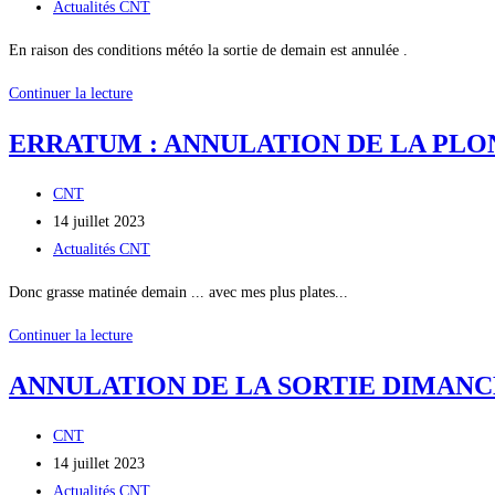
la
publiée :
Post
Actualités CNT
en
publication :
category:
raison
En raison des conditions météo la sortie de demain est annulée .
des
Annulation
Continuer la lecture
prévisions
de
météo
ERRATUM : ANNULATION DE LA PLONG
la
fort
Plongée
risque
Auteur/autrice
CNT
Dimanche
d’annulation
de
Publication
14 juillet 2023
16
!
la
publiée :
Post
Actualités CNT
Juillet
publication :
category:
Donc grasse matinée demain ... avec mes plus plates...
ERRATUM
Continuer la lecture
:
ANNULATION DE LA SORTIE DIMANC
ANNULATION
DE
Auteur/autrice
CNT
LA
de
Publication
14 juillet 2023
PLONGÉE
la
publiée :
Post
Actualités CNT