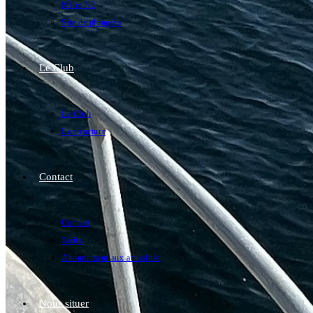
N1 et N2
Site de plongées
Le Club
Le Club
La structure
Contact
Contact
Tarifs
Abonnement aux actualités
Nous situer