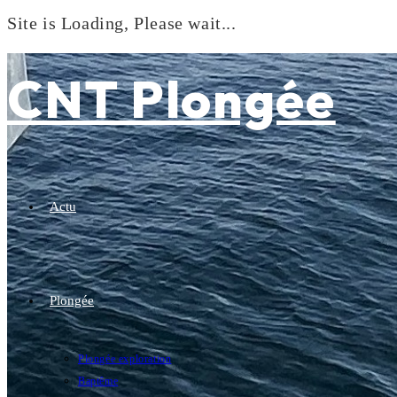
Site is Loading, Please wait...
Skip
to
CNT Plongée
content
Actu
Plongée
Plongée exploration
Baptême