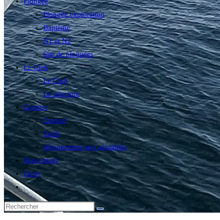
Plongée
Plongée exploration
Baptême
N1 et N2
Site de plongées
Le Club
Le Club
La structure
Contact
Contact
Tarifs
Abonnement aux actualités
Nous situer
Liens
Toggle
website
search