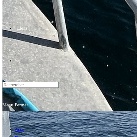
Liens
Toggle
website
Menu
Fermer
search
Actu