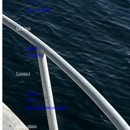
N1 et N2
Site de plongées
Le Club
Le Club
La structure
Contact
Contact
Tarifs
Abonnement aux actualités
Nous situer