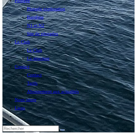
Plongée
Plongée exploration
Baptême
N1 et N2
Site de plongées
Le Club
Le Club
La structure
Contact
Contact
Tarifs
Abonnement aux actualités
Nous situer
Liens
Toggle
website
search