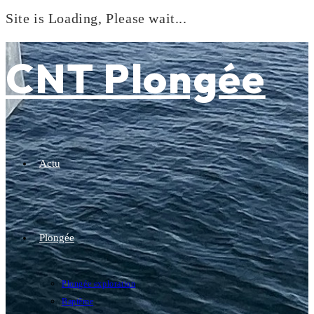
Site is Loading, Please wait...
Skip
to
CNT Plongée
content
Actu
Plongée
Plongée exploration
Baptême