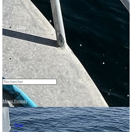
Liens
Toggle
website
Menu
Fermer
search
Actu