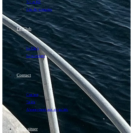
N1 et N2
Site de plongées
Le Club
Le Club
La structure
Contact
Contact
Tarifs
Abonnement aux actualités
Nous situer