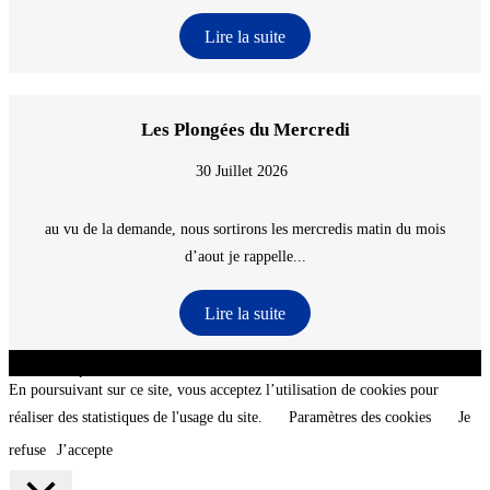
Lire la suite
Les Plongées du Mercredi
30 Juillet 2026
au vu de la demande, nous sortirons les mercredis matin du mois
d’aout je rappelle...
Lire la suite
CNT - Club Nautique de La Turballe - Section plongée sous-marine - Département 44
Loire-Atlantique - @2026 CNT
En poursuivant sur ce site, vous acceptez l’utilisation de cookies pour
réaliser des statistiques de l'usage du site.
Paramètres des cookies
Je
refuse
J’accepte