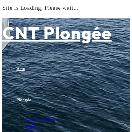
Site is Loading, Please wait...
Skip
to
CNT Plongée
content
Actu
Plongée
Plongée exploration
Baptême