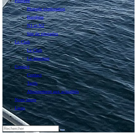
Plongée
Plongée exploration
Baptême
N1 et N2
Site de plongées
Le Club
Le Club
La structure
Contact
Contact
Tarifs
Abonnement aux actualités
Nous situer
Liens
Toggle
website
search