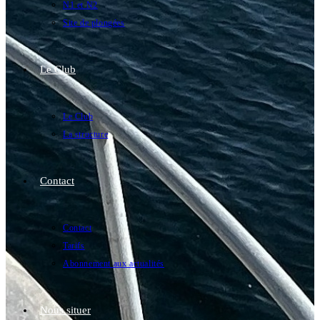
N1 et N2
Site de plongées
Le Club
Le Club
La structure
Contact
Contact
Tarifs
Abonnement aux actualités
Nous situer