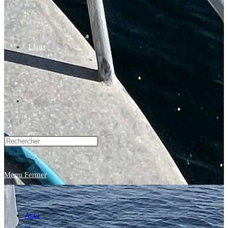
Liens
Toggle
website
Menu
Fermer
search
Actu