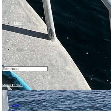
Liens
Toggle
website
Menu
Fermer
search
Actu