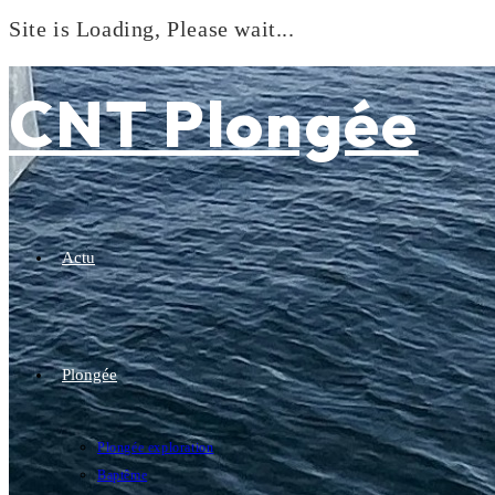
Site is Loading, Please wait...
Skip
to
CNT Plongée
content
Actu
Plongée
Plongée exploration
Baptême