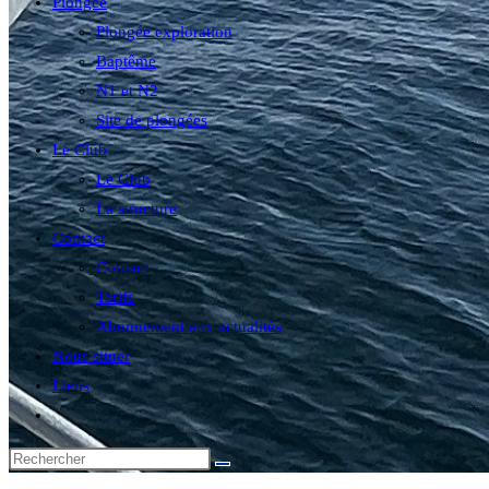
Plongée
Plongée exploration
Baptême
N1 et N2
Site de plongées
Le Club
Le Club
La structure
Contact
Contact
Tarifs
Abonnement aux actualités
Nous situer
Liens
Toggle
website
search