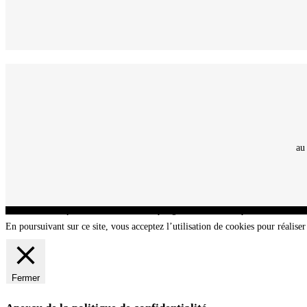
au
CNT - Club Nautique de La Turballe - Section plongée sous-marine - Département 44 Loir
En poursuivant sur ce site, vous acceptez l’utilisation de cookies pour réaliser 
Fermer