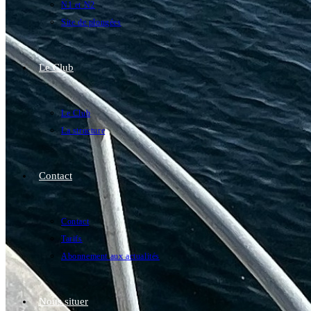
N1 et N2
Site de plongées
Le Club
Le Club
La structure
Contact
Contact
Tarifs
Abonnement aux actualités
Nous situer