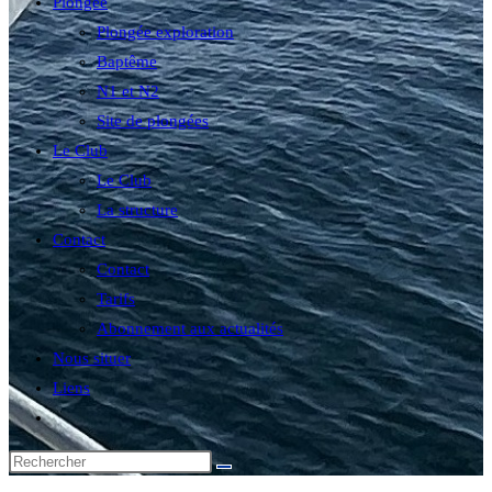
Plongée
Plongée exploration
Baptême
N1 et N2
Site de plongées
Le Club
Le Club
La structure
Contact
Contact
Tarifs
Abonnement aux actualités
Nous situer
Liens
Toggle
website
search