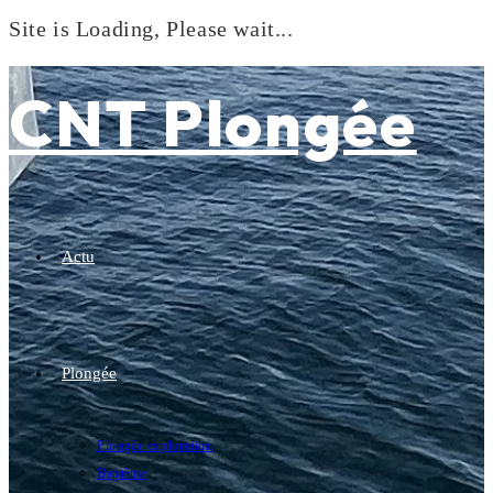
Site is Loading, Please wait...
Skip
to
CNT Plongée
content
Actu
Plongée
Plongée exploration
Baptême