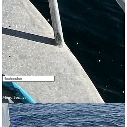
Liens
Toggle
website
Menu
Fermer
search
Actu