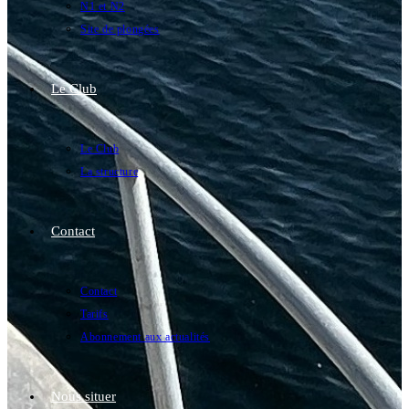
N1 et N2
Site de plongées
Le Club
Le Club
La structure
Contact
Contact
Tarifs
Abonnement aux actualités
Nous situer