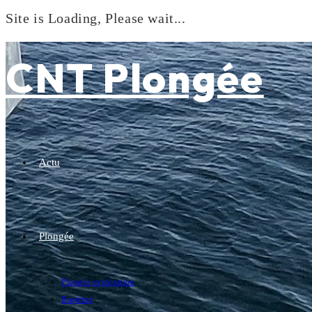
Site is Loading, Please wait...
Skip
to
CNT Plongée
content
Actu
Plongée
Plongée exploration
Baptême