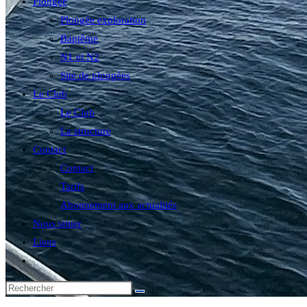
Plongée
Plongée exploration
Baptême
N1 et N2
Site de plongées
Le Club
Le Club
La structure
Contact
Contact
Tarifs
Abonnement aux actualités
Nous situer
Liens
Toggle
website
search