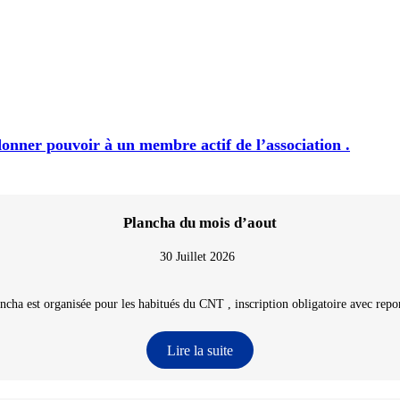
onner pouvoir à un membre actif de l’association .
Plancha du mois d’aout
30 Juillet 2026
ncha est organisée pour les habitués du CNT , inscription obligatoire avec repon
Lire la suite