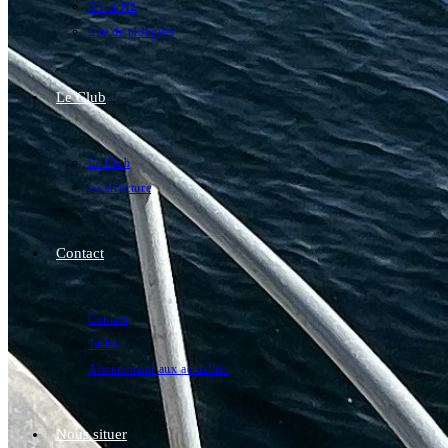
N1 et N2
Site de plongées
Le Club
Le Club
La structure
Contact
Contact
Tarifs
Abonnement aux actualités
Nous situer