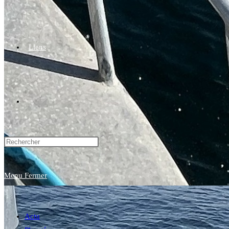
Liens
Toggle
website
Menu
Fermer
search
Actu