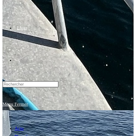
Liens
Toggle
website
Menu
Fermer
search
Actu