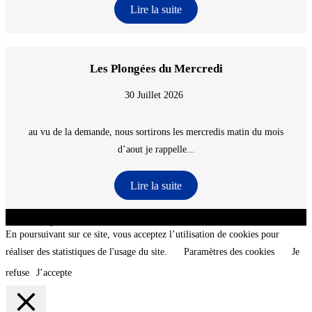
Lire la suite
Les Plongées du Mercredi
30 Juillet 2026
au vu de la demande, nous sortirons les mercredis matin du mois
d’aout je rappelle...
Lire la suite
CNT - Club Nautique de La Turballe - Section plongée sous-marine - Département 44
Loire-Atlantique - @2026 CNT
En poursuivant sur ce site, vous acceptez l’utilisation de cookies pour
réaliser des statistiques de l'usage du site.
Paramètres des cookies
Je
refuse
J’accepte