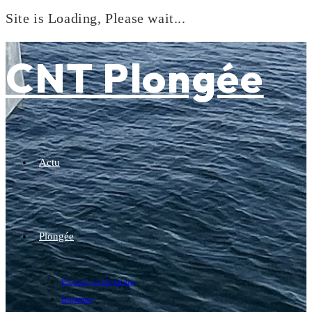
Site is Loading, Please wait...
Skip
to
CNT Plongée
content
Actu
Plongée
Plongée exploration
Baptême