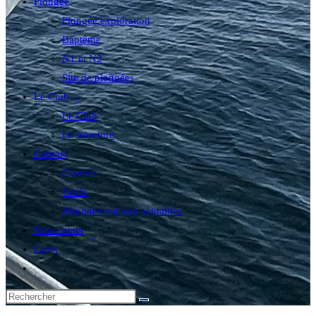
Plongée
Plongée exploration
Baptême
N1 et N2
Site de plongées
Le Club
Le Club
La structure
Contact
Contact
Tarifs
Abonnement aux actualités
Nous situer
Liens
Toggle
website
search