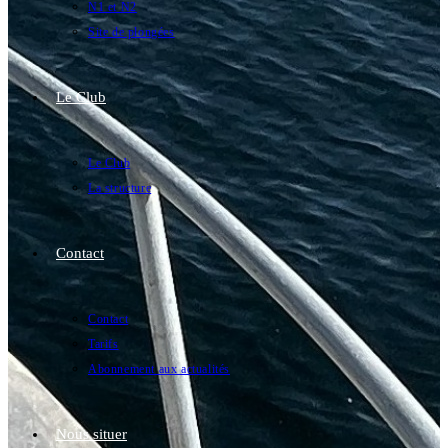
N1 et N2
Site de plongées
Le Club
Le Club
La structure
Contact
Contact
Tarifs
Abonnement aux actualités
Nous situer