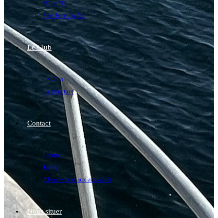
N1 et N2
Site de plongées
Le Club
Le Club
La structure
Contact
Contact
Tarifs
Abonnement aux actualités
Nous situer