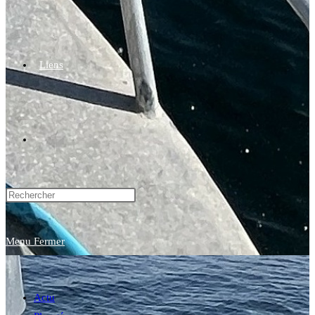
Liens
Toggle
website
Menu
Fermer
search
Actu