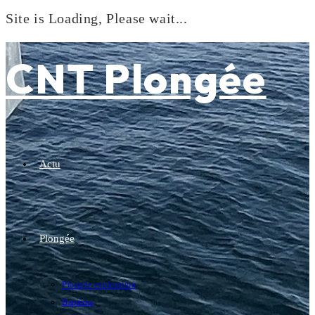
Site is Loading, Please wait...
Skip
to
CNT Plongée
content
Actu
Plongée
Plongée exploration
Baptême