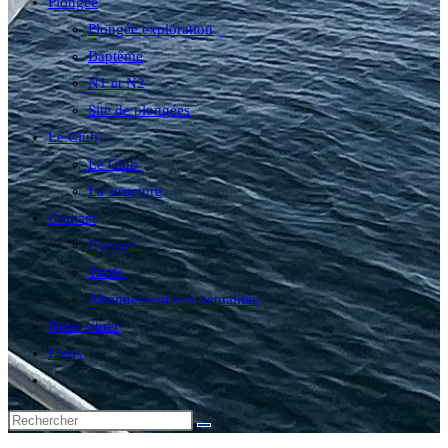
Plongée
Plongée exploration
Baptême
N1 et N2
Site de plongées
Le Club
Le Club
La structure
Contact
Contact
Tarifs
Abonnement aux actualités
Nous situer
Liens
Toggle
website
search