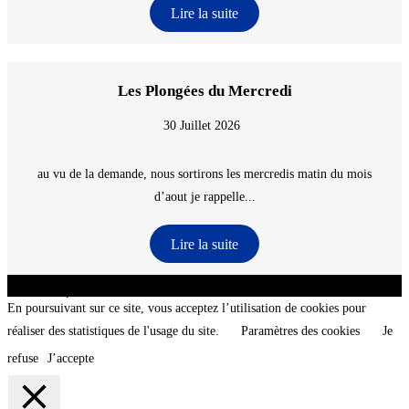
Lire la suite
Les Plongées du Mercredi
30 Juillet 2026
au vu de la demande, nous sortirons les mercredis matin du mois
d’aout je rappelle...
Lire la suite
CNT - Club Nautique de La Turballe - Section plongée sous-marine - Département 44
Loire-Atlantique - @2026 CNT
En poursuivant sur ce site, vous acceptez l’utilisation de cookies pour
réaliser des statistiques de l'usage du site.
Paramètres des cookies
Je
refuse
J’accepte