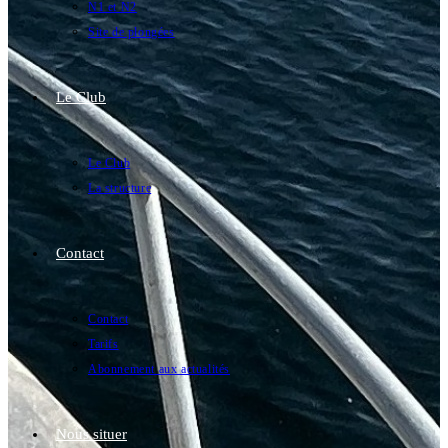
N1 et N2
Site de plongées
Le Club
Le Club
La structure
Contact
Contact
Tarifs
Abonnement aux actualités
Nous situer