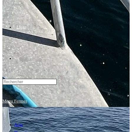
Liens
Toggle
website
Menu
Fermer
search
Actu