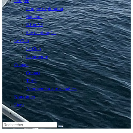
Plongée
Plongée exploration
Baptême
N1 et N2
Site de plongées
Le Club
Le Club
La structure
Contact
Contact
Tarifs
Abonnement aux actualités
Nous situer
Liens
Toggle
website
search