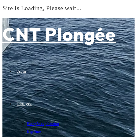
Site is Loading, Please wait...
Skip
to
CNT Plongée
content
Actu
Plongée
Plongée exploration
Baptême