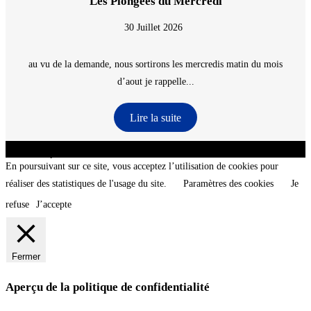
Les Plongées du Mercredi
30 Juillet 2026
au vu de la demande, nous sortirons les mercredis matin du mois
d’aout je rappelle...
Lire la suite
CNT - Club Nautique de La Turballe - Section plongée sous-marine - Département 44
Loire-Atlantique - @2026 CNT
En poursuivant sur ce site, vous acceptez l’utilisation de cookies pour
réaliser des statistiques de l'usage du site.
Paramètres des cookies
Je
refuse
J’accepte
Fermer
Aperçu de la politique de confidentialité