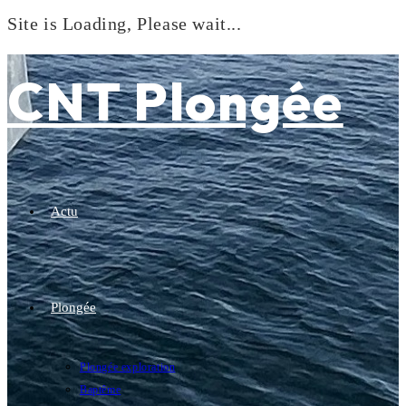
Site is Loading, Please wait...
Skip
to
CNT Plongée
content
Actu
Plongée
Plongée exploration
Baptême