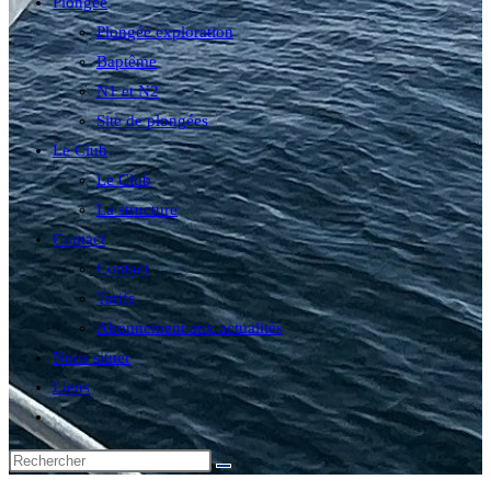
Plongée
Plongée exploration
Baptême
N1 et N2
Site de plongées
Le Club
Le Club
La structure
Contact
Contact
Tarifs
Abonnement aux actualités
Nous situer
Liens
Toggle
website
search