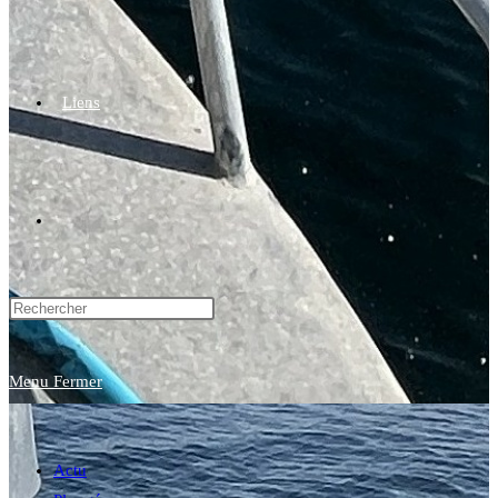
Liens
Toggle
website
Menu
Fermer
search
Actu