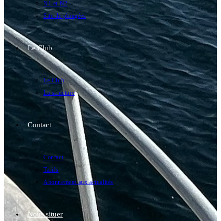
N1 et N2
Site de plongées
Le Club
Le Club
La structure
Contact
Contact
Tarifs
Abonnement aux actualités
Nous situer