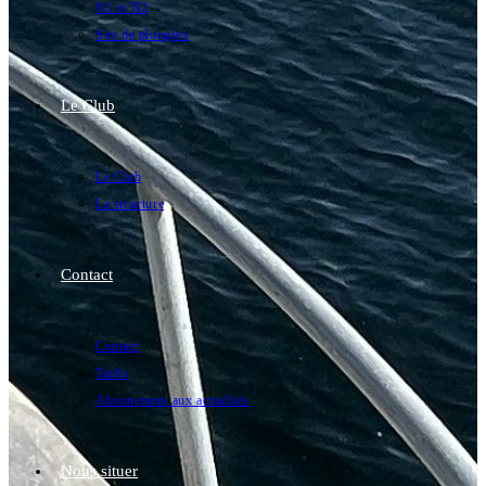
N1 et N2
Site de plongées
Le Club
Le Club
La structure
Contact
Contact
Tarifs
Abonnement aux actualités
Nous situer