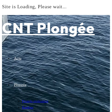
Site is Loading, Please wait...
Skip
to
CNT Plongée
content
Actu
Plongée
Plongée exploration
Baptême