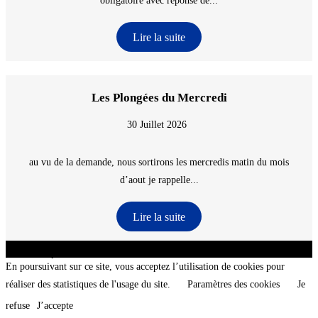
obligatoire avec reponse de...
Lire la suite
Les Plongées du Mercredi
30 Juillet 2026
au vu de la demande, nous sortirons les mercredis matin du mois
d’aout je rappelle...
Lire la suite
CNT - Club Nautique de La Turballe - Section plongée sous-marine - Département 44
Loire-Atlantique - @2026 CNT
En poursuivant sur ce site, vous acceptez l’utilisation de cookies pour
réaliser des statistiques de l'usage du site.
Paramètres des cookies
Je
refuse
J’accepte