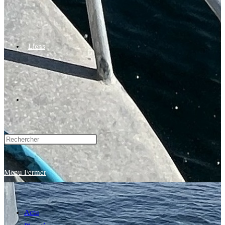
Liens
Toggle
website
Menu
Fermer
search
Actu