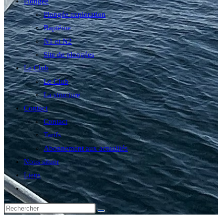
Plongée
Plongée exploration
Baptême
N1 et N2
Site de plongées
Le Club
Le Club
La structure
Contact
Contact
Tarifs
Abonnement aux actualités
Nous situer
Liens
Toggle
website
search