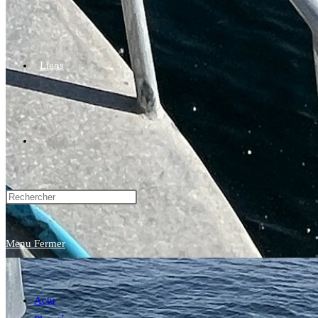
Liens
Toggle
website
Menu
Fermer
search
Actu