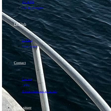
N1 et N2
Site de plongées
Le Club
Le Club
La structure
Contact
Contact
Tarifs
Abonnement aux actualités
Nous situer