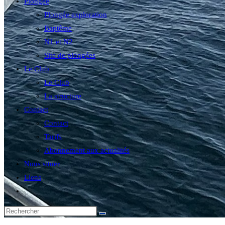
Plongée
Plongée exploration
Baptême
N1 et N2
Site de plongées
Le Club
Le Club
La structure
Contact
Contact
Tarifs
Abonnement aux actualités
Nous situer
Liens
Toggle
website
search