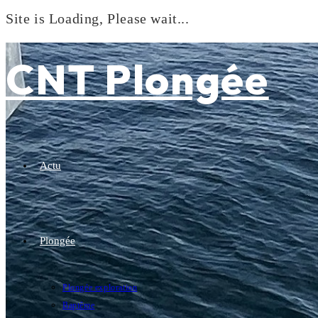
Site is Loading, Please wait...
Skip
to
CNT Plongée
content
Actu
Plongée
Plongée exploration
Baptême