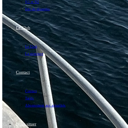
N1 et N2
Site de plongées
Le Club
Le Club
La structure
Contact
Contact
Tarifs
Abonnement aux actualités
Nous situer