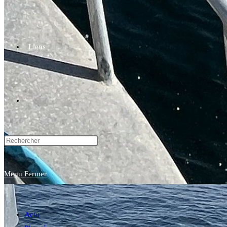
Liens
Toggle
website
Menu
Fermer
search
Actu