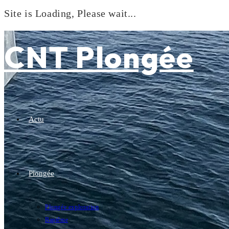
Site is Loading, Please wait...
Skip
to
CNT Plongée
content
Actu
Plongée
Plongée exploration
Baptême