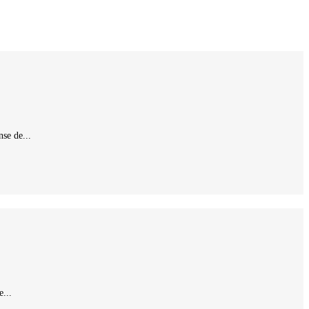
se de...
...