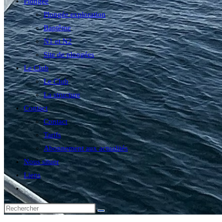
Plongée
Plongée exploration
Baptême
N1 et N2
Site de plongées
Le Club
Le Club
La structure
Contact
Contact
Tarifs
Abonnement aux actualités
Nous situer
Liens
Toggle
website
search