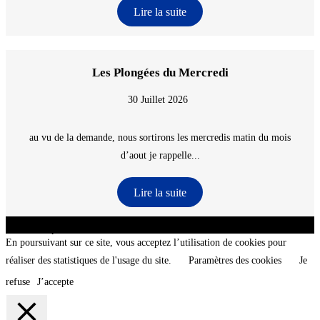
Lire la suite
Les Plongées du Mercredi
30 Juillet 2026
au vu de la demande, nous sortirons les mercredis matin du mois
d’aout je rappelle...
Lire la suite
CNT - Club Nautique de La Turballe - Section plongée sous-marine - Département 44
Loire-Atlantique - @2026 CNT
En poursuivant sur ce site, vous acceptez l’utilisation de cookies pour
réaliser des statistiques de l'usage du site.
Paramètres des cookies
Je
refuse
J’accepte