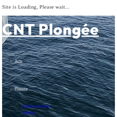
Site is Loading, Please wait...
Skip
to
CNT Plongée
content
Actu
Plongée
Plongée exploration
Baptême