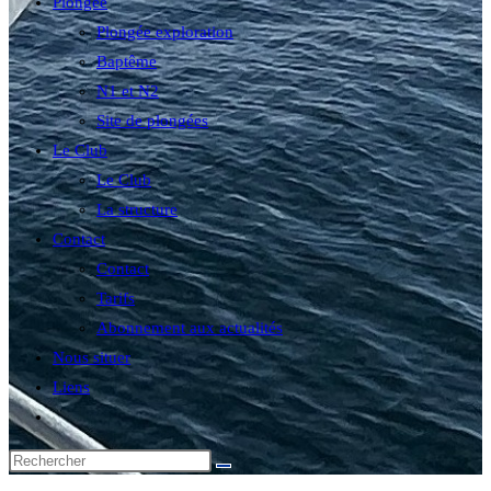
Plongée
Plongée exploration
Baptême
N1 et N2
Site de plongées
Le Club
Le Club
La structure
Contact
Contact
Tarifs
Abonnement aux actualités
Nous situer
Liens
Toggle
website
search