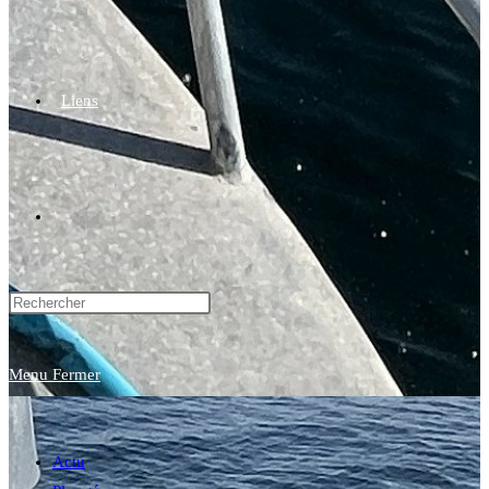
Liens
Toggle
website
Menu
Fermer
search
Actu