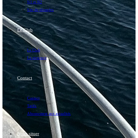
N1 et N2
Site de plongées
Le Club
Le Club
La structure
Contact
Contact
Tarifs
Abonnement aux actualités
Nous situer