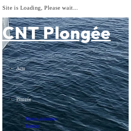
Site is Loading, Please wait...
Skip
to
CNT Plongée
content
Actu
Plongée
Plongée exploration
Baptême