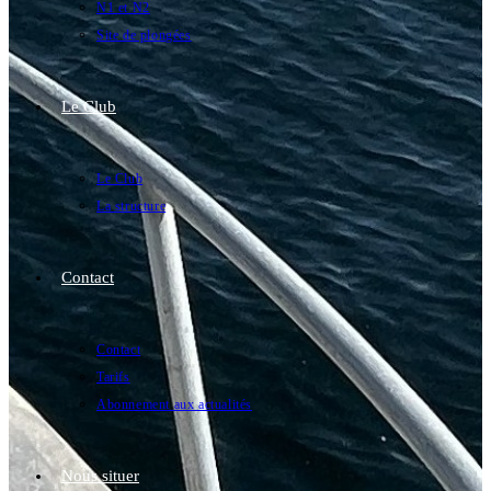
N1 et N2
Site de plongées
Le Club
Le Club
La structure
Contact
Contact
Tarifs
Abonnement aux actualités
Nous situer