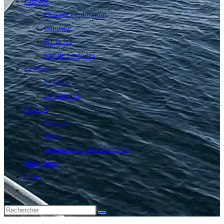
Plongée
Plongée exploration
Baptême
N1 et N2
Site de plongées
Le Club
Le Club
La structure
Contact
Contact
Tarifs
Abonnement aux actualités
Nous situer
Liens
Toggle
website
search