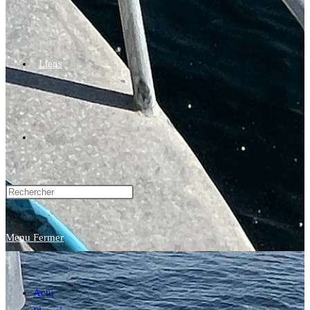
Liens
Toggle
website
Menu
Fermer
search
Actu