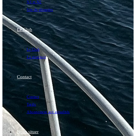
N1 et N2
Site de plongées
Le Club
Le Club
La structure
Contact
Contact
Tarifs
Abonnement aux actualités
Nous situer