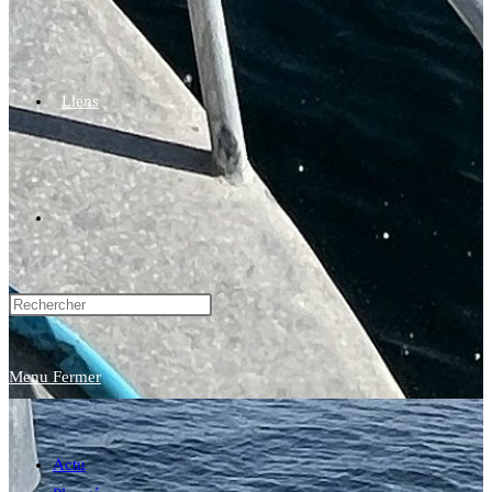
Liens
Toggle
website
Menu
Fermer
search
Actu