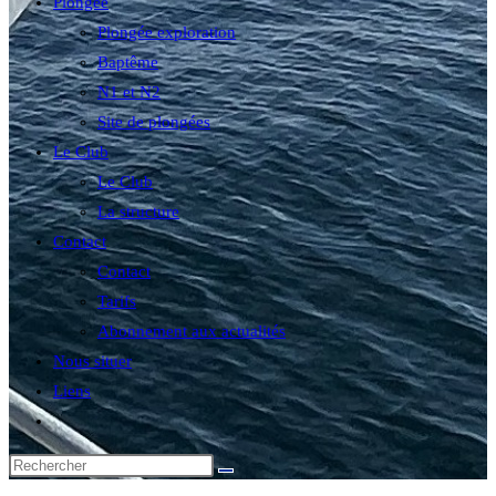
Plongée
Plongée exploration
Baptême
N1 et N2
Site de plongées
Le Club
Le Club
La structure
Contact
Contact
Tarifs
Abonnement aux actualités
Nous situer
Liens
Toggle
website
search