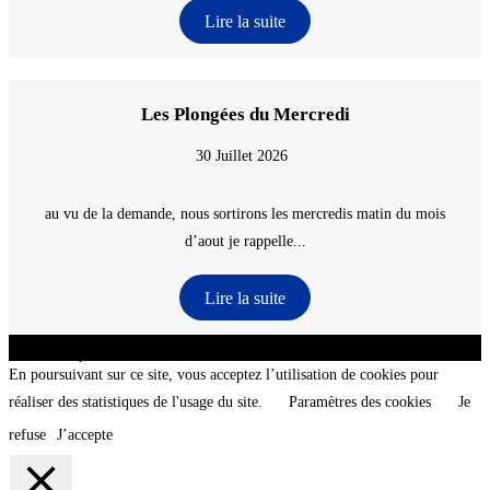
Lire la suite
Les Plongées du Mercredi
30 Juillet 2026
au vu de la demande, nous sortirons les mercredis matin du mois
d’aout je rappelle...
Lire la suite
CNT - Club Nautique de La Turballe - Section plongée sous-marine - Département 44
Loire-Atlantique - @2026 CNT
En poursuivant sur ce site, vous acceptez l’utilisation de cookies pour
réaliser des statistiques de l'usage du site.
Paramètres des cookies
Je
refuse
J’accepte