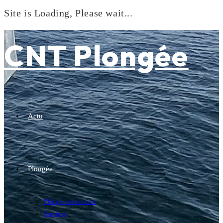
Site is Loading, Please wait...
Skip
to
CNT Plongée
content
Actu
Plongée
Plongée exploration
Baptême