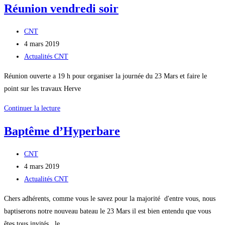
Réunion vendredi soir
Auteur/autrice
CNT
de
Publication
4 mars 2019
la
publiée :
Post
Actualités CNT
publication :
category:
Réunion ouverte a 19 h pour organiser la journée du 23 Mars et faire le
point sur les travaux Herve
Réunion
Continuer la lecture
vendredi
Baptême d’Hyperbare
soir
Auteur/autrice
CNT
de
Publication
4 mars 2019
la
publiée :
Post
Actualités CNT
publication :
category:
Chers adhérents, comme vous le savez pour la majorité d'entre vous, nous
baptiserons notre nouveau bateau le 23 Mars il est bien entendu que vous
êtes tous invités . le…