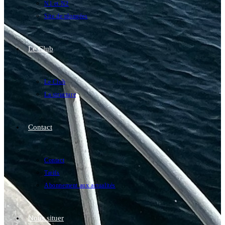
N1 et N2
Site de plongées
Le Club
Le Club
La structure
Contact
Contact
Tarifs
Abonnement aux actualités
Nous situer