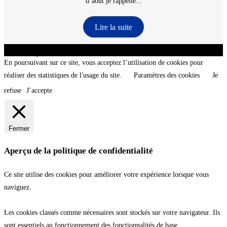
d’aout je rappelle...
Lire la suite
CNT - Club Nautique de La Turballe - Section plongée sous-marine - Département 44
Loire-Atlantique - @2026 CNT
En poursuivant sur ce site, vous acceptez l’utilisation de cookies pour
réaliser des statistiques de l'usage du site.
Paramètres des cookies
Je
refuse
J’accepte
Fermer
Aperçu de la politique de confidentialité
Ce site utilise des cookies pour améliorer votre expérience lorsque vous
naviguez.
Les cookies classés comme nécessaires sont stockés sur votre navigateur. Ils
sont essentiels au fonctionnement des fonctionnalités de base.