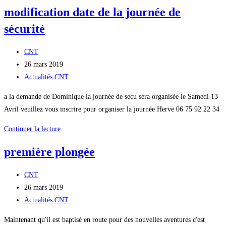
de
modification date de la journée de
securité
sécurité
Auteur/autrice
CNT
de
Publication
26 mars 2019
la
publiée :
Post
Actualités CNT
publication :
category:
a la demande de Dominique la journée de secu sera organisée le Samedi 13
Avril veuillez vous inscrire pour organiser la journée Herve 06 75 92 22 34
modification
Continuer la lecture
date
première plongée
de
la
Auteur/autrice
CNT
journée
de
Publication
26 mars 2019
de
la
publiée :
Post
Actualités CNT
sécurité
publication :
category:
Maintenant qu'il est baptisé en route pour des nouvelles aventures c'est