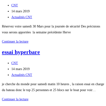
le
Auteur/autrice
CNT
Baptême
de
Publication
14 mars 2019
d’Hyperbare
la
publiée :
Post
Actualités CNT
!
publication :
category:
Réservez votre samedi 30 Mars pour la journée de sécurité Des précisions
vous serons apportées la semaine précédente Herve
journée
Continuer la lecture
de
essai hyperbare
sécurité
Auteur/autrice
CNT
de
Publication
14 mars 2019
la
publiée :
Post
Actualités CNT
publication :
category:
je cherche du monde pour samedi matin 10 heures , la raison essai en charge
du bateau donc le top 25 personnes et 25 blocs sur le boat pour voir…
essai
Continuer la lecture
hyperbare