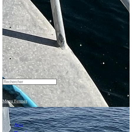
Liens
Toggle
website
Menu
Fermer
search
Actu