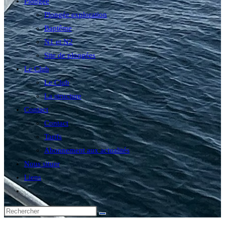
Plongée
Plongée exploration
Baptême
N1 et N2
Site de plongées
Le Club
Le Club
La structure
Contact
Contact
Tarifs
Abonnement aux actualités
Nous situer
Liens
Toggle
website
search