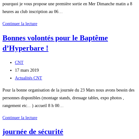
pourquoi je vous propose une première sortie en Mer Dimanche matin a 8
heures au club inscription au 06…
première
Continuer la lecture
plongée
Bonnes volontés pour le Baptême
d’Hyperbare !
Auteur/autrice
CNT
de
Publication
17 mars 2019
la
publiée :
Post
Actualités CNT
publication :
category:
Pour la bonne organisation de la journée du 23 Mars nous avons besoin des
personnes disponibles (montage stands, dressage tables, expo photos ,
rangement etc... ) accueil 8 h 00…
Bonnes
Continuer la lecture
volontés
journée de sécurité
pour