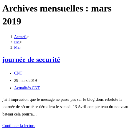
Archives mensuelles : mars
2019
Accueil
>
PM
>
Mar
journée de securité
Auteur/autrice
CNT
de
Publication
29 mars 2019
la
publiée :
Post
Actualités CNT
publication :
category:
j'ai l'impression que le message ne passe pas sur le blog donc rebelote la
journée de sécurité se déroulera le samedi 13 Avril compte tenu du nouveau
bateau cela pourra…
journée
Continuer la lecture