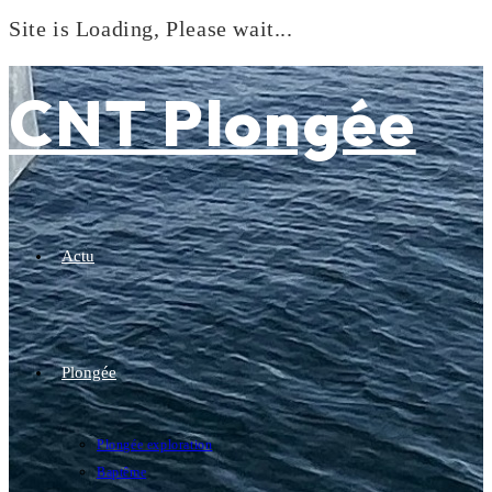
Site is Loading, Please wait...
Skip
to
CNT Plongée
content
Actu
Plongée
Plongée exploration
Baptême