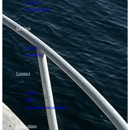
N1 et N2
Site de plongées
Le Club
Le Club
La structure
Contact
Contact
Tarifs
Abonnement aux actualités
Nous situer