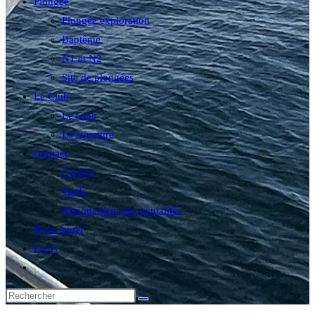
Plongée
Plongée exploration
Baptême
N1 et N2
Site de plongées
Le Club
Le Club
La structure
Contact
Contact
Tarifs
Abonnement aux actualités
Nous situer
Liens
Toggle
website
search