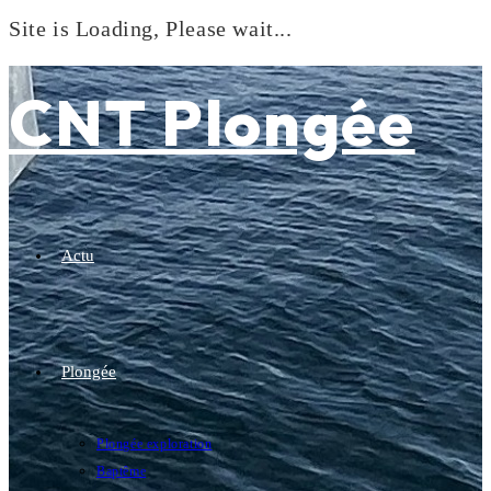
Site is Loading, Please wait...
Skip
to
CNT Plongée
content
Actu
Plongée
Plongée exploration
Baptême