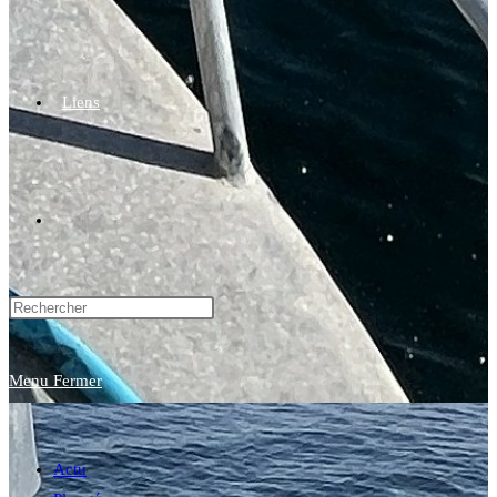
Liens
Toggle
website
Menu
Fermer
search
Actu